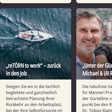
„reTÖRN to work“ – zurück
„Unter der Gürt
in den Job
Michael & Uli 
Steigen Sie ein in die fachlich
Die tabufreie G
begleitete und ganz­heitlich
für Männer! Pr
betrachtete Planung Ihrer
der Gürtel­line 
Rück­kehr an den Arbeits­platz,
punkt bei den 
bei der Ihre Selbst­fürsorge im
Dr. Tobias Klat