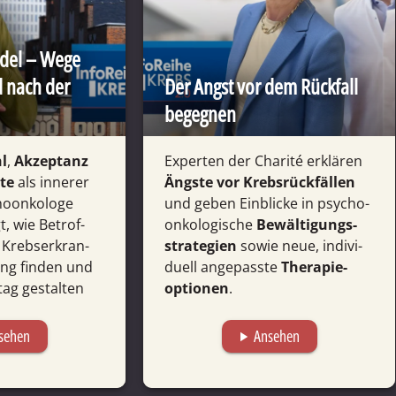
del – Wege
d nach der
Der Angst vor dem Rückfall
begegnen
hl
,
Akzep­tanz
Experten der Charité erklären
te
als innerer
Ängste vor Krebs­rück­fällen
o­­onko­loge
und geben Ein­blicke in psycho­
, wie Betrof­
onko­logi­sche
Bewäl­tigungs­
Krebs­­erkran­
strate­gien
sowie neue, indivi­
rung finden und
duell ange­passte
Therapie­
tag gestal­ten
optionen
.
sehen
Ansehen
play_arrow