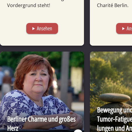
Vorder­grund steht!
Charité Berlin.
Ansehen
An
play_arrow
play_arrow
Bewegung und 
Berliner Charme und großes
Tumor-Fatigue
Herz
lungen und Anl