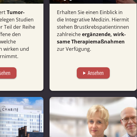
ert
Tumor-
Erhalten Sie einen Ein­blick in
elegen Studien
die Integrative Medizin. Hiermit
r Teil der Reihe
stehen Brust­krebs­patientinnen
offene den
zahl­reiche
ergänzende, wirk­
 welche
same Therapie­maß­nahmen
n wirken und
zur Verfügung.
r­nimmt.
sehen
Ansehen
play_arrow