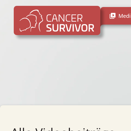
Medi
video_library