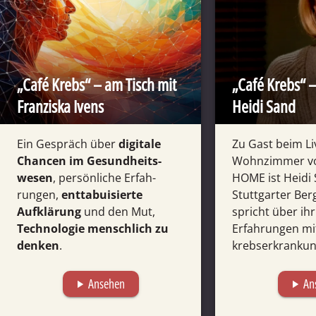
„Café Krebs“ – am Tisch mit
„Café Krebs“ –
Franziska Ivens
Heidi Sand
Ein Gespräch über
digitale
Zu Gast beim Li
Chancen im Gesund­heits­
Wohn­zimmer v
wesen
, persön­liche Erfah­
HOME ist Heidi 
rungen,
enttabuisierte
Stuttgarter Berg
Aufklärung
und den Mut,
spricht über ih
Technologie mensch­lich zu
Erfah­rungen mi
denken
.
krebs­erkrankun
Ansehen
An
play_arrow
play_arrow