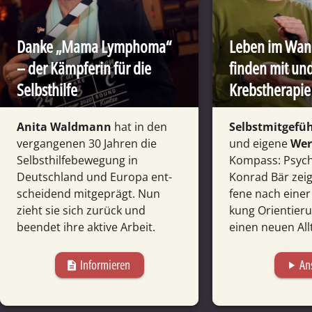
Danke „Mama Lym­pho­ma“
Leben im Wan
– der Kämpferin für die
finden mit un
Selbst­hilfe
Krebs­therapie
Anita Wald­mann
hat in den
Selbst­­mitge­fü
vergang­enen 30 Jahren die
und eigene
Wer
Selbst­hilfe­bewegung in
Kom­pass: Psych
Deutsch­land und Europa ent­
Konrad Bär zeigt
schei­dend mit­geprägt. Nun
fene nach einer 
zieht sie sich zurück und
kung Orien­­tie
beendet ihre aktive Arbeit.
einen neuen All­
können.
Informieren
An
description
play_arrow