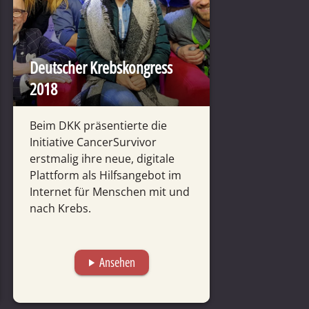
Deutscher Krebs­kongress
2018
Beim DKK präsentierte die
Initiative CancerSurvivor
erstmalig ihre neue, digitale
Plattform als Hilfsangebot im
Internet für Menschen mit und
nach Krebs.
Ansehen
play_arrow