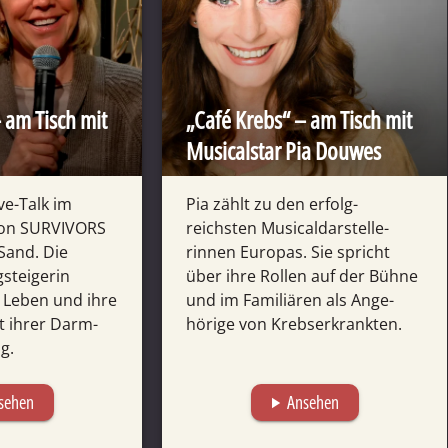
 am Tisch mit
„Café Krebs“ – am Tisch mit
Musical­star Pia Douwes
ve-Talk im
Pia zählt zu den erfolg­
on SURVIVORS
reichsten Musical­dar­stelle­
Sand. Die
rinnen Europas. Sie spricht
­steigerin
über ihre Rollen auf der Bühne
r Leben und ihre
und im Familiären als Ange­
t ihrer Darm­
hörige von Krebs­er­krankten.
g.
sehen
Ansehen
play_arrow