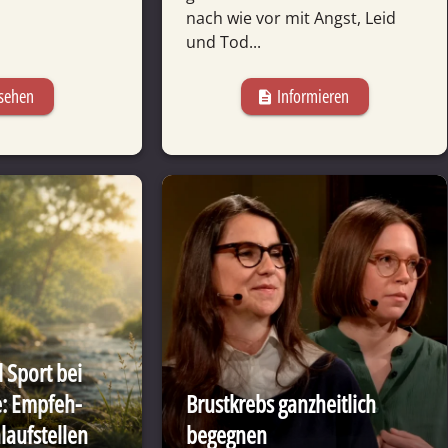
nach wie vor mit Angst, Leid
und Tod...
sehen
Informieren
description
Sport bei
: Empfeh­
Brustkrebs ganz­heitlich
auf­stellen
begegnen