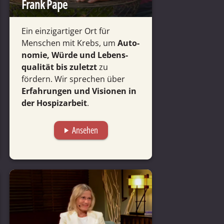
Frank Pape
Ein einzig­­artiger Ort für
Menschen mit Krebs, um
Auto­
nomie, Würde und Lebens­
qualität bis zuletzt
zu
fördern. Wir sprechen über
Erfah­rungen und Visionen in
der Hospizarbeit
.
Ansehen
play_arrow