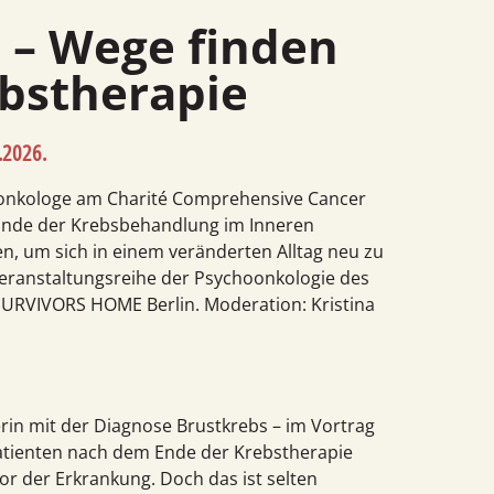
bs­therapie
.2026
.
­onkologe am Charité Comprehensive Cancer
 Ende der Krebs­behandlung im Inneren
n, um sich in einem veränderten Alltag neu zu
 Veranstaltungs­reihe der Psycho­onkologie des
SURVIVORS HOME Berlin. Moderation: Kristina
erin mit der Diagnose Brustkrebs – im Vortrag
e Patienten nach dem Ende der Krebs­therapie
or der Erkrankung. Doch das ist selten