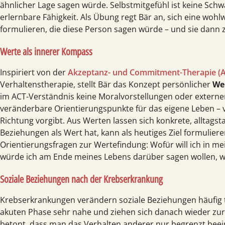
ähnlicher Lage sagen würde. Selbst­mitgefühl ist keine Sch
erlernbare Fähigkeit. Als Übung regt Bär an, sich eine woh
formulieren, die diese Person sagen würde – und sie dann z
Werte als innerer Kompass
Inspiriert von der
Akzeptanz- und Commitment-Therapie (
Verhaltens­therapie, stellt Bär das Konzept persönlicher
We
im ACT-Verständnis keine Moral­vorstellungen oder externe
veränderbare Orientierungs­punkte für das eigene Leben – 
Richtung vorgibt. Aus Werten lassen sich konkrete, alltagsta
Beziehungen als Wert hat, kann als heutiges Ziel formuliere
Orientierungs­fragen zur Werte­findung: Wofür will ich in 
würde ich am Ende meines Lebens darüber sagen wollen, wi
Soziale Beziehungen nach der Krebserkrankung
Krebs­erkrankungen verändern soziale Beziehungen häufig 
akuten Phase sehr nahe und ziehen sich danach wieder zurü
betont, dass man das Verhalten anderer nur begrenzt beei