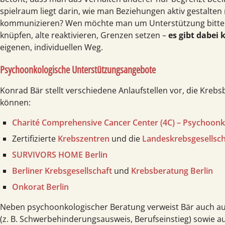
spielraum liegt darin, wie man Beziehungen aktiv gestalte
kommunizieren? Wen möchte man um Unterstützung bitten
knüpfen, alte reaktivieren, Grenzen setzen –
es gibt dabei 
eigenen, individuellen Weg.
Psychoonkologische Unterstützungsangebote
Konrad Bär stellt verschiedene Anlaufstellen vor, die Kreb
können:
Charité Comprehensive Cancer Center (4C) – Psycho­on
Zertifizierte
Krebs­zentren
und die
Landes­krebs­gesellsc
SURVIVORS HOME Berlin
Berliner Krebsgesellschaft
und
Krebs­beratung Berlin
Onkorat Berlin
Neben psycho­onkologischer Beratung verweist Bär auch a
(z. B. Schwer­behinderungs­ausweis, Berufseinstieg) sowie a