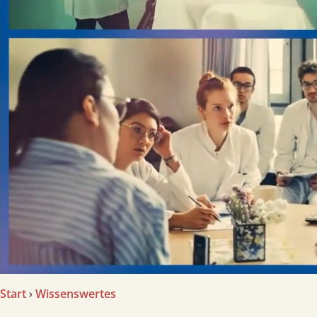
Start
›
Wissenswertes