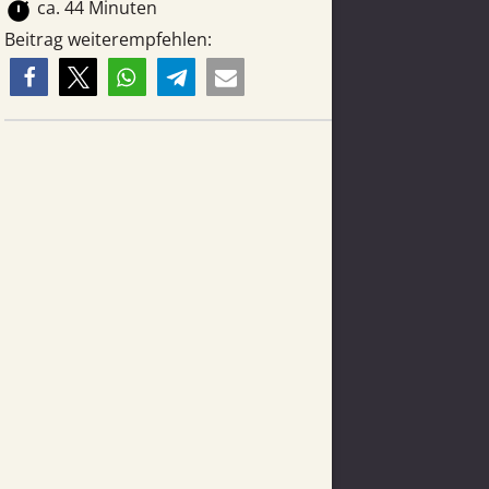
timer
ca. 44 Minuten
Beitrag weiterempfehlen: