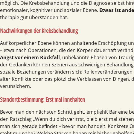
möglich. Die Krebs­behandlung und die Diagnose selbst hint
emotionaler, kognitiver und sozialer Ebene.
Etwas ist ande
therapie gut überstanden hat.
Nachwirkungen der Krebsbehandlung
Auf körperlicher Ebene können anhaltende Erschöpfung u
– etwa nach Operationen, die den Körper dauerhaft veränd
Angst vor einem Rückfall
, unbekannte Phasen von Trauri
der Gedanken können Szenen aus schwierigen Behandlung
soziale Beziehungen verändern sich: Rollen­veränderungen 
alter Konflikte oder das plötzliche Verblassen von Dingen, d
verunsichern.
Standortbestimmung: Erst mal innehalten
Bevor man den nächsten Schritt geht, empfiehlt Bär eine 
den Ratschlag „Wenn du dich verirrst, bleib erst mal ste
man sich gerade befindet – bevor man handelt. Konkrete Or
steht mir nahe? Welche Stärken haben mir bisher geholfen