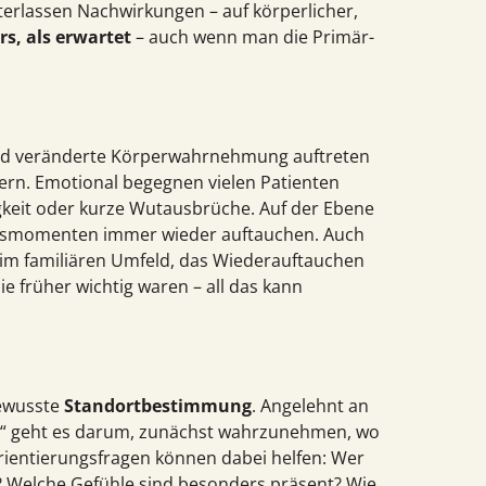
erlassen Nachwir­kungen – auf körperlicher,
rs, als erwartet
– auch wenn man die Primär­
nd veränderte Körper­wahrnehmung auftreten
ern. Emotional begegnen vielen Patienten
gkeit oder kurze Wutausbrüche. Auf der Ebene
s­momenten immer wieder auftauchen. Auch
im familiären Umfeld, das Wieder­auftauchen
ie früher wichtig waren – all das kann
bewusste
Standort­bestimmung
. Angelehnt an
hen“ geht es darum, zunächst wahrzunehmen, wo
ientierungs­fragen können dabei helfen: Wer
? Welche Gefühle sind besonders präsent? Wie