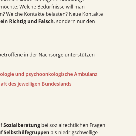
n möchte: Welche Bedürfnisse will man
? Welche Kontakte belasten? Neue Kontakte
kein Richtig und Falsch
, sondern nur den
s­betroffene in der Nachsorge unterstützen
kologie und psycho­onkologische Ambulanz
haft des jeweiligen Bundeslands
uf
Sozialberatung
bei sozial­rechtlichen Fragen
uf
Selbst­hilfegruppen
als niedrigschwellige