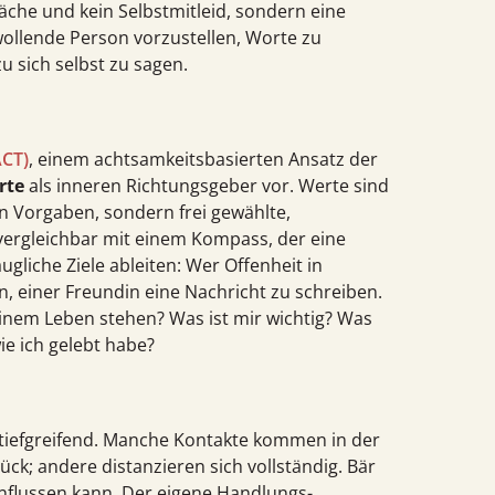
wäche und kein Selbstmitleid, sondern eine
lwollende Person vorzustellen, Worte zu
u sich selbst zu sagen.
ACT)
, einem achtsamkeits­basierten Ansatz der
rte
als inneren Richtungs­geber vor. Werte sind
n Vorgaben, sondern frei gewählte,
vergleichbar mit einem Kompass, der eine
ugliche Ziele ableiten: Wer Offenheit in
n, einer Freundin eine Nachricht zu schreiben.
meinem Leben stehen? Was ist mir wichtig? Was
e ich gelebt habe?
tiefgreifend. Manche Kontakte kommen in der
ck; andere distanzieren sich vollständig. Bär
nflussen kann. Der eigene Handlungs­