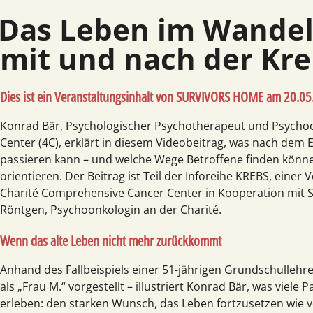
s Leben im Wandel – Wege finden
mit und nach der Kre
Dies ist ein Veranstaltungsinhalt von
SURVIVORS HOME am 20.05
Konrad Bär, Psychologischer Psycho­therapeut und Psycho
Center (4C), erklärt in diesem Video­beitrag, was nach dem
passieren kann – und welche Wege Betroffene finden könne
orientieren. Der Beitrag ist Teil der Inforeihe KREBS, einer
Charité Comprehensive Cancer Center in Kooperation mit 
Röntgen, Psycho­onkologin an der Charité.
Wenn das alte Leben nicht mehr zurückkommt
Anhand des Fallbeispiels einer 51-jährigen Grundschul­lehr
als „Frau M.“ vorgestellt – illustriert Konrad Bär, was viel
erleben: den starken Wunsch, das Leben fortzusetzen wie v