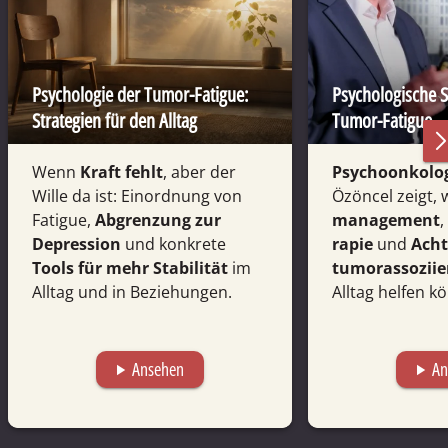
Psychologie der Tumor-Fatigue:
Psycho­logische S
Strategien für den Alltag
Tumor-Fatigue
Wenn
Kraft fehlt
, aber der
Psycho­on­ko­lo
Wille da ist: Einordnung von
Özöncel zeigt, 
Fatigue,
Abgrenzung zur
manage­­ment
,
Depression
und konkrete
ra­pie
und
Acht
Tools für mehr Stabilität
im
tumor­­as­so­zi­i
Alltag und in Beziehungen.
All­tag hel­fen k
Ansehen
An
play_arrow
play_arrow