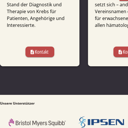
Stand der Diagnostik und
setzt sich – and
Therapie von Krebs für
Vereins­namen 
Patienten, Angehörige und
für erwach­sene
Interessierte.
allen hämato­lo
Kontakt
Ko
description
description
Unsere Unterstützer