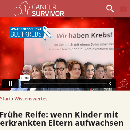
search
arrow_left
stop_circle
arrow_right
Start
›
Wissenswertes
he Reife: wenn Kinder mit
erkrankten Eltern aufwachsen