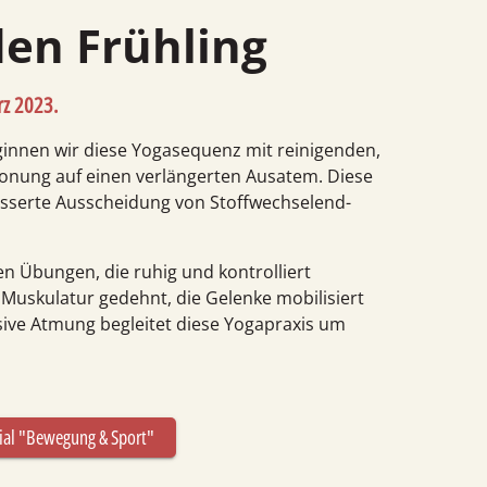
den Frühling
z 2023
.
ginnen wir diese Yoga­sequenz mit reinigenden,
onung auf einen verlängerten Ausatem. Diese
esserte Ausscheidung von Stoff­wechsel­end­
n Übungen, die ruhig und kontrolliert
e Muskulatur gedehnt, die Gelenke mobilisiert
ive Atmung begleitet diese Yoga­praxis um
ial "Bewegung & Sport"