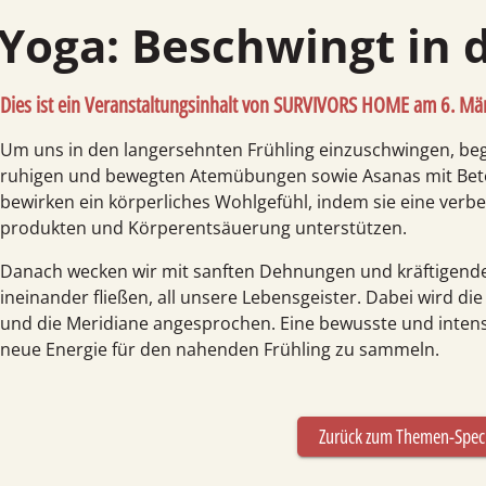
Yoga: Beschwingt in 
Dies ist ein Veranstaltungsinhalt von
SURVIVORS HOME am 6. Mär
Um uns in den langer­sehnten Frühling einzu­schwingen, be
ruhigen und bewegten Atem­übungen sowie Asanas mit Bet
bewirken ein körper­liches Wohl­gefühl, indem sie eine verb
produkten und Körper­entsäuerung unterstützen.
Danach wecken wir mit sanften Dehnungen und kräf­tigende
ineinander fließen, all unsere Lebens­geister. Dabei wird di
und die Meridiane angesprochen. Eine bewusste und intens
neue Energie für den nahenden Frühling zu sammeln.
Zurück zum Themen-Spec