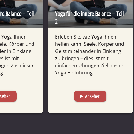
re Balance – Teil
Yoga für die innere Balance – Teil
2
e Yoga Ihnen
Erleben Sie, wie Yoga Ihnen
ele, Körper und
helfen kann, Seele, Körper und
der in Einklang
Geist mitein­ander in Einklang
s ist mit
zu bringen – dies ist mit
gen Ziel dieser
einfachen Übungen Ziel dieser
g.
Yoga-Einführung.
sehen
Ansehen
play_arrow