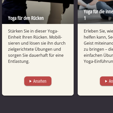
Yoga für die inne
Yoga für den Rücken
1
Stärken Sie in dieser Yoga-
Erleben Sie, wi
Einheit Ihren Rücken. Mobili­
helfen kann, Se
sieren und lösen sie ihn durch
Geist mitein­an
ziel­gerichtete Übungen und
zu bringen – die
sorgen Sie dauer­haft für eine
einfachen Übun
Ent­lastung.
Yoga-Einführun
Ansehen
An
play_arrow
play_arrow