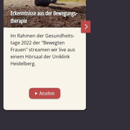
Erkenntnisse aus der Bewegungs­
Forschung aktue
therapie
Krebs
Im Rahmen der Gesund­heits­
Zwei führende 
tage 2022 der "Bewegten
geben Ein­blick
Frauen" streamen wir live aus
Bewegung und 
einem Hör­saal der Uni­klink
durch gezielte 
Heidel­berg.
Aktivi­täten
Neb
ent­gegen­gewi
kann.
Ansehen
A
play_arrow
play_arrow