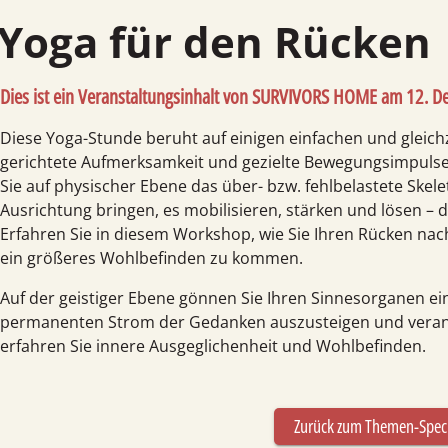
Yoga für den Rücken
Dies ist ein Veranstaltungsinhalt von
SURVIVORS HOME am 12. D
Diese Yoga-Stunde beruht auf einigen einfachen und gleich
gerichtete Aufmerksam­keit und gezielte Bewegungs­impulse
Sie auf physischer Ebene das über- bzw. fehl­belastete Ske
Ausrichtung bringen, es mobilisieren, stärken und lösen – d
Erfahren Sie in diesem Workshop, wie Sie Ihren Rücken nac
ein größeres Wohl­befinden zu kommen.
Auf der geistiger Ebene gönnen Sie Ihren Sinnes­organen 
permanenten Strom der Gedanken auszu­steigen und veran
erfahren Sie innere Ausge­glichen­heit und Wohl­­befinden.
Zurück zum Themen-Spec