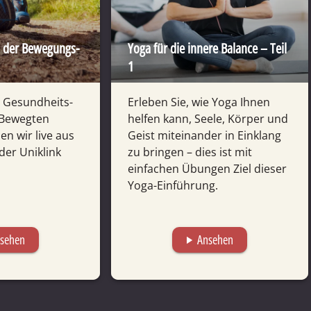
s der Bewegungs­
Yoga für die innere Balance – Teil
1
Gesund­heits­
Erleben Sie, wie Yoga Ihnen
"Bewegten
helfen kann, Seele, Körper und
n wir live aus
Geist mitein­ander in Einklang
der Uni­klink
zu bringen – dies ist mit
einfachen Übungen Ziel dieser
Yoga-Einführung.
sehen
Ansehen
play_arrow