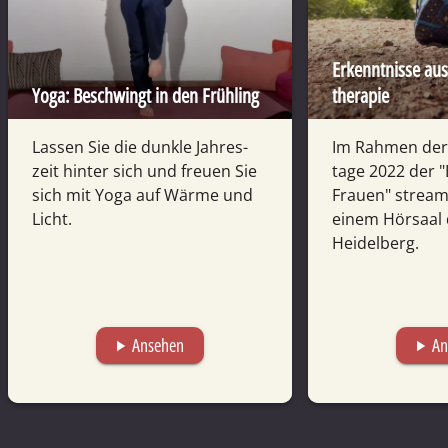
Erkenntnisse au
Yoga: Beschwingt in den Frühling
therapie
Lassen Sie die dunkle Jahres­
Im Rahmen der 
zeit hinter sich und freuen Sie
tage 2022 der 
sich mit Yoga auf Wärme und
Frauen" streame
Licht.
einem Hör­saal 
Heidel­berg.
Ansehen
An
play_arrow
play_arrow