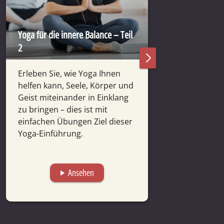
Yoga für die innere Balance – Teil
2
Yoga auf dem St
Erleben Sie, wie Yoga Ihnen
Ein Einstieg in
helfen kann, Seele, Körper und
besonders für
Geist mitein­ander in Einklang
körper­lichen E
zu bringen – dies ist mit
geeig­net ist u
einfachen Übungen Ziel dieser
und Weise ers
Yoga-Einführung.
fördert.
Ansehen
A
play_arrow
play_arrow