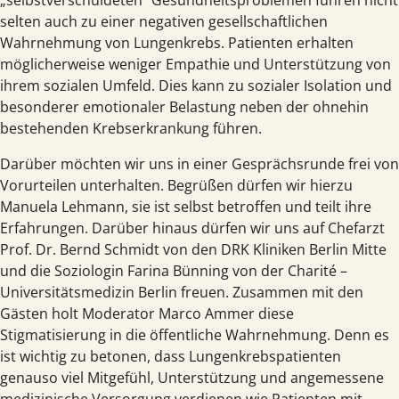
„selbst­verschuldeten“ Gesundheits­problemen führen nicht
selten auch zu einer negativen gesell­schaftlichen
Wahrnehmung von Lungenkrebs. Patienten erhalten
möglicherweise weniger Empathie und Unter­stützung von
ihrem sozialen Umfeld. Dies kann zu sozialer Isolation und
besonderer emotionaler Belastung neben der ohnehin
bestehenden Krebs­erkrankung führen.
Darüber möchten wir uns in einer Gesprächs­­runde frei von
Vorurteilen unterhalten. Begrüßen dürfen wir hierzu
Manuela Lehmann, sie ist selbst betroffen und teilt ihre
Erfahrungen. Darüber hinaus dürfen wir uns auf Chefarzt
Prof. Dr. Bernd Schmidt von den DRK Kliniken Berlin Mitte
und die Soziologin Farina Bünning von der Charité –
Universitäts­medizin Berlin freuen. Zusammen mit den
Gästen holt Moderator Marco Ammer diese
Stigmatisierung in die öffentliche Wahr­nehmung. Denn es
ist wichtig zu betonen, dass Lungen­krebs­patienten
genauso viel Mitgefühl, Unter­stützung und angemessene