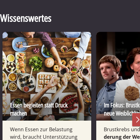
Wissenswertes
Essen begleiten statt Druck
Im Fokus: Brust­
machen
neue Weiblichkei
Wenn Essen zur Belastung
Brustkrebs und
wird, braucht Unterstützung
derung der Wei