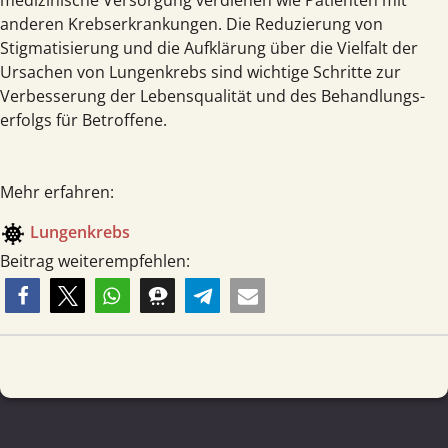
medizinische Versorgung verdienen wie Patienten mit
anderen Krebs­erkrankungen. Die Reduzierung von
Stigmatisierung und die Aufklärung über die Vielfalt der
Ursachen von Lungen­krebs sind wichtige Schritte zur
Verbesserung der Lebens­qualität und des Behandlungs­
erfolgs für Betroffene.
Mehr erfahren:
coronavirus
Lungen­krebs
Beitrag weiterempfehlen: