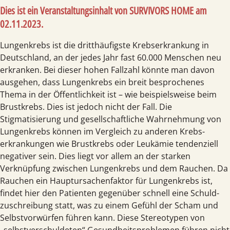
Dies ist ein Veranstaltungsinhalt von
SURVIVORS HOME am
02.11.2023
.
Lungenkrebs ist die dritthäufigste Krebs­erkrankung in
Deutschland, an der jedes Jahr fast 60.000 Menschen neu
erkranken. Bei dieser hohen Fallzahl könnte man davon
ausgehen, dass Lungen­krebs ein breit besprochenes
Thema in der Öffentlich­keit ist – wie beispielsweise beim
Brust­krebs. Dies ist jedoch nicht der Fall. Die
Stigmatisierung und gesell­schaftliche Wahrnehmung von
Lungenkrebs können im Vergleich zu anderen Krebs­
erkrankungen wie Brust­krebs oder Leukämie tendenziell
negativer sein. Dies liegt vor allem an der starken
Verknüpfung zwischen Lungen­krebs und dem Rauchen. Da
Rauchen ein Haupt­ursachen­faktor für Lungen­krebs ist,
findet hier den Patienten gegenüber schnell eine Schuld­
zuschreibung statt, was zu einem Gefühl der Scham und
Selbst­vorwürfen führen kann. Diese Stereotypen von