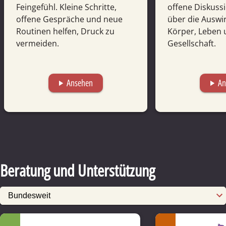
Feingefühl. Kleine Schritte,
offene Diskuss
offene Gespräche und neue
über die Aus­w
Routinen helfen, Druck zu
Körper, Leben
vermeiden.
Gesellschaft.
Ansehen
An
play_arrow
play_arrow
Beratung und Unterstützung