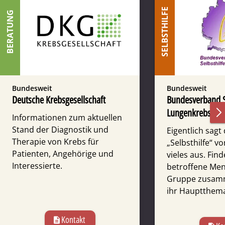
SELBSTHILFE
BERATUNG
Bundesweit
Bundesweit
Deutsche Krebsgesellschaft
Bundesverband S
Lungenkrebs
Informationen zum aktuellen
Stand der Diagnostik und
Eigentlich sagt
Therapie von Krebs für
„Selbsthilfe“ v
Patienten, Angehörige und
vieles aus. Fin
Interessierte.
betroffene Men
Gruppe zusam
ihr Hauptthema,
Kontakt
description