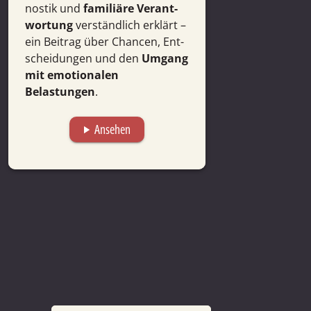
nostik und
familiäre Verant­
Rat­geber, um z
wor­tung
ver­ständ­lich erklärt –
Anregungen, Ti
ein Beitrag über Chancen, Ent­
rund um das T
schei­dungen und den
Umgang
Krebs zu erhal
mit emotio­nalen
Belastungen
.
Ansehen
A
play_arrow
play_arrow