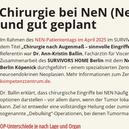
rurgie bei NeN (NeT): individuell
und gut geplant
Im Rahmen des
NEN-Patiententags im April 2025
im SURVIV
dem Titel
„Chirurgie nach Augenmaß – sinnvolle Eingrif
Referentin war
Dr. Ann-Kristin Ballin
, Fachärztin für Visce
Zusammen­arbeit des
SURVIVORS HOME Berlin
mit dem
N
Berlin Köpenick
durchgeführt – einem spezialisierten Zent
neuro­endokrinen Neoplasien. Mehr Informationen zum Zen
kompetenzzentrum.de
.
Dr. Ballin erklärt, dass chirurgische Eingriffe bei NEN häuf
optionen darstellen – vor allem dann, wenn der Tumor lokal
kann. Ziel ist entweder eine vollständige Heilung oder zu
sogenannte „Debulking“-Operationen, bei denen Tumor­mas
OP-
Unterschiede je nach Lage und Organ