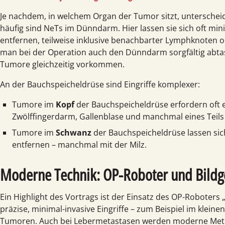
Je nachdem, in welchem Organ der Tumor sitzt, unterscheid
häufig sind NeTs im Dünndarm. Hier lassen sie sich oft mini
entfernen, teilweise inklusive benachbarter Lymph­knoten o
man bei der Operation auch den Dünndarm sorgfältig abta
Tumore gleichzeitig vorkommen.
An der Bauchspeicheldrüse sind Eingriffe komplexer:
Tumore im
Kopf
der Bauchspeichel­drüse erfordern oft 
Zwölffingerdarm, Gallenblase und manchmal eines Teils
Tumore im
Schwanz
der Bauchspeichel­drüse lassen si
entfernen – manchmal mit der Milz.
Moderne Technik: OP-Roboter und Bild
Ein Highlight des Vortrags ist der Einsatz des OP-Roboters 
präzise, minimal-invasive Eingriffe – zum Beispiel im klein
Tumoren. Auch bei Leber­metastasen werden moderne Metho