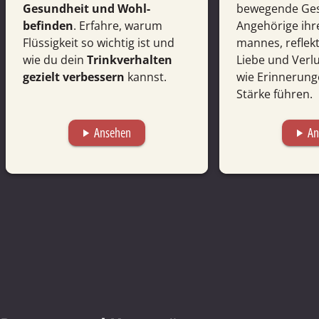
Gesund­heit und Wohl­
bewegende Ges
befinden
. Erfahre, warum
Angehörige ihr
Flüssig­keit so wichtig ist und
mannes, reflekt
wie du dein
Trink­ver­halten
Liebe und Verl
gezielt verbessern
kannst.
wie Erinnerung
Stärke führen.
Ansehen
An
play_arrow
play_arrow