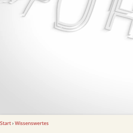
Start
›
Wissenswertes