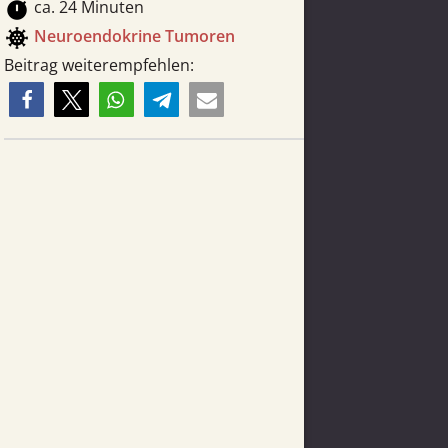
timer
ca. 24 Minuten
coronavirus
Neuro­endokrine Tumoren
Beitrag weiterempfehlen: