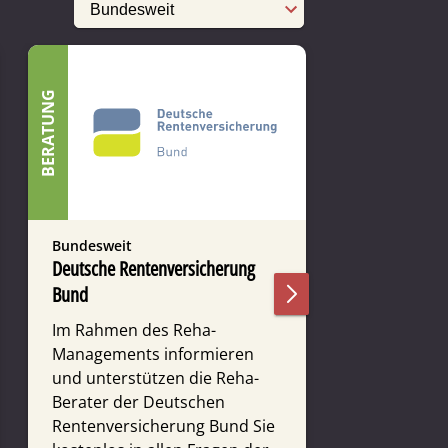
SELBSTHILFE
BERATUNG
Bundesweit
Bundesweit
Deutsche Rentenversicherung
Leben nach 
Bund
Wir sind K
erwerbsfähi
Im Rahmen des Reha-
den Folgen
Managements infor­mieren
leben. Zumei
und unter­stützen die Reha-
Therapie – 
Berater der Deutschen
Jahren – hin
Renten­ver­siche­rung Bund Sie