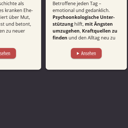
chichte als
Betroffene jeden Tag –
es kranken Ehe­
emotional und gedanklich.
iert über Mut,
Psycho­onko­logische Unter­
ust und betont,
stützung
hilft,
mit Ängsten
en zu neuer
umzu­gehen
,
Kraft­quellen zu
finden
und den Alltag neu zu
sortieren.
sehen
Ansehen
play_arrow