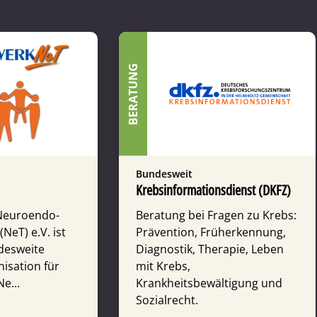
BERATUNG
Bundesweit
Krebsinformations­dienst (DKFZ)
Neuro­endo­
Beratung bei Fragen zu Krebs:
NeT) e.V. ist
Prävention, Früherkennung,
des­weite
Diagnostik, Therapie, Leben
­nisation für
mit Krebs,
e...
Krankheitsbewältigung und
Sozialrecht.