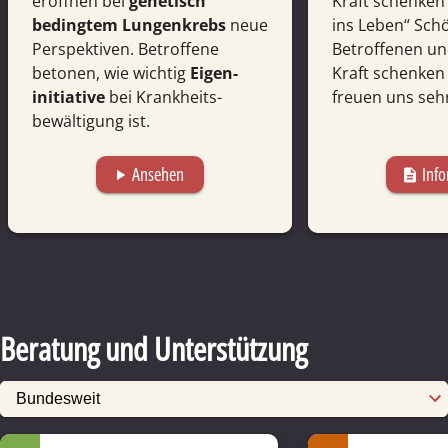
eröffnen bei
gene­tisch
Kraft schenken 
beding­tem Lungen­krebs
neue
ins Leben“ Schö
Perspek­tiven. Betrof­fene
Betroffenen u
betonen, wie wichtig
Eigen­
Kraft schenken 
initiative
bei Krank­heits­
freuen uns sehr
bewältigung ist.
Ansehen
Info
play_arrow
description
Beratung und Unterstützung