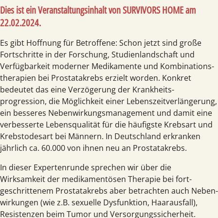
Dies ist ein Veranstaltungsinhalt von
SURVIVORS HOME am
22.02.2024
.
Es gibt Hoffnung für Betroffene: Schon jetzt sind große
Fort­schritte in der Forschung, Studien­land­schaft und
Verfüg­barkeit moderner Medikamente und Kombinations­
therapien bei Prostata­krebs erzielt worden. Konkret
bedeutet das eine Verzögerung der Krank­heits­
progression, die Möglichkeit einer Lebens­zeit­verlängerung,
ein besseres Neben­wirkungs­management und damit eine
verbesserte Lebens­qualität für die häufigste Krebsart und
Krebs­todesart bei Männern. In Deutschland erkranken
jährlich ca. 60.000 von ihnen neu an Prostatakrebs.
In dieser Experten­runde sprechen wir über die
Wirksamkeit der medikamentösen Therapie bei fort­
geschrittenem Prostata­krebs aber betrachten auch Neben­
wirkungen (wie z.B. sexuelle Dysfunktion, Haar­ausfall),
Resistenzen beim Tumor und Versorgungs­sicherheit.