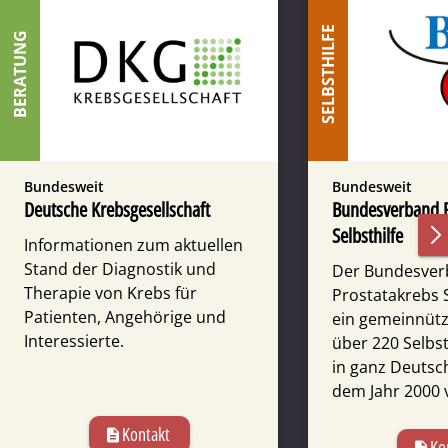
SELBSTHILFE
BERATUNG
Bundesweit
Bundesweit
Deutsche Krebsgesellschaft
Bundes­verband P
Selbsthilfe
Informationen zum aktuellen
Stand der Diagnostik und
Der Bundesve
Therapie von Krebs für
Prostatakrebs S
Patienten, Angehörige und
ein gemeinnütz
Interessierte.
über 220 Selbs
in ganz Deutsch
dem Jahr 2000 v
Kontakt
description
Ko