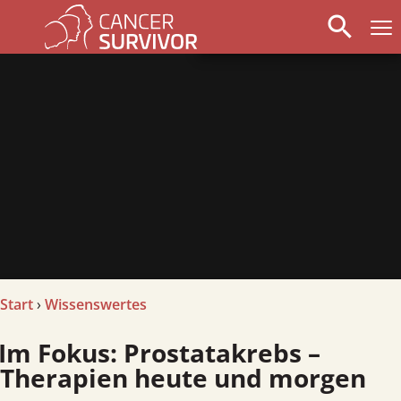
search
arrow_left
stop_circle
arrow_right
Start
›
Wissenswertes
okus: Prostata­krebs –
Therapien heute und morgen