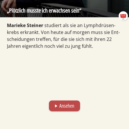
„Plötzlich musste ich erwachsen sein“
Marieke Steiner
studiert als sie an Lymph­drüsen­
krebs er­krankt. Von heute auf morgen muss sie Ent­
schei­dun­gen tref­fen, für die sie sich mit ihren 22
Jahren eigentlich noch viel zu jung fühlt.
Ansehen
play_arrow