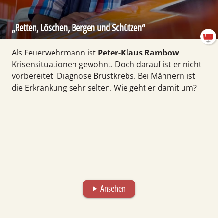
„Retten, Löschen, Bergen und Schützen“
Als Feuer­wehr­mann ist
Peter-Klaus Rambow
Krisen­situa­tionen gewohnt. Doch darauf ist er nicht
vorbereitet: Diag­nose Brust­krebs. Bei Männern ist
die Erkrankung sehr selten. Wie geht er damit um?
Ansehen
play_arrow