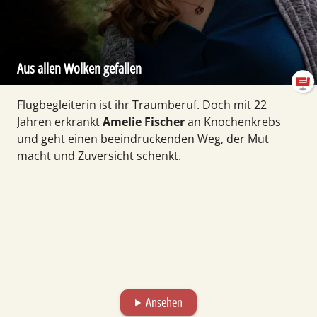
Aus allen Wolken gefallen
Flugbegleiterin ist ihr Traum­beruf. Doch mit 22
Jahren erkrankt
Amelie Fischer
an Knochen­krebs
und geht einen beeindruckenden Weg, der Mut
macht und Zuversicht schenkt.
Ansehen
play_arrow