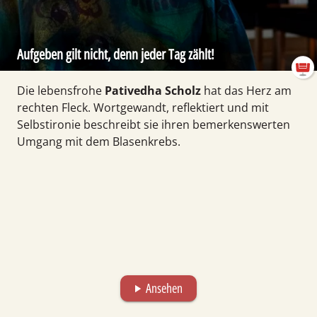
Aufgeben gilt nicht, denn jeder Tag zählt!
Die lebensfrohe
Pativedha Scholz
hat das Herz am
rechten Fleck. Wort­gewandt, reflektiert und mit
Selbst­ironie beschreibt sie ihren bemer­kens­wer­ten
Umgang mit dem Blasen­krebs.
Ansehen
play_arrow