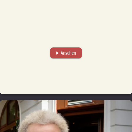
Ansehen
play_arrow