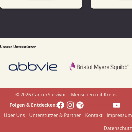
Unsere Unterstützer
© 2026 CancerSurvivor – Menschen mit Krebs
Spotify.com
Folgen & Entdecken
:
Über Uns
Unterstützer & Partner
Kontakt
Impressum
Datenschutz