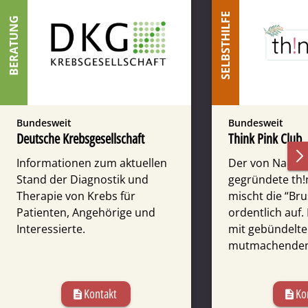
SELBSTHILFE
BERATUNG
Bundesweit
Bundesweit
Deutsche Krebsgesellschaft
Think Pink Club
Informationen zum aktuellen
Der von Nadja W
Stand der Diagnostik und
gegründete th!
Therapie von Krebs für
mischt die “Br
Patienten, Angehörige und
ordentlich auf. 
Interessierte.
mit gebündelt
mutmachenden 
Kontakt
Ko
description
description