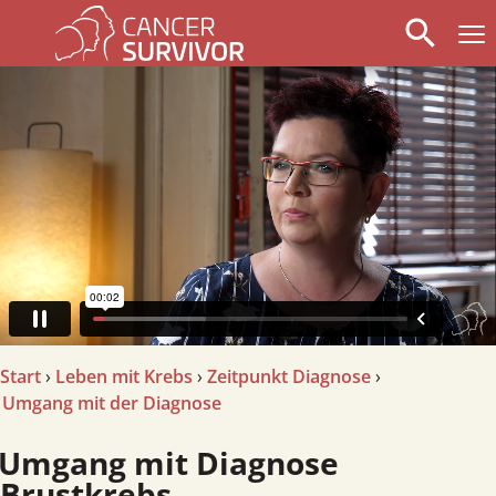
search
arrow_left
stop_circle
arrow_right
Start
›
Leben mit Krebs
›
Zeitpunkt Diagnose
›
Umgang mit der Diagnose
mgang mit Diagnose
Brustkrebs