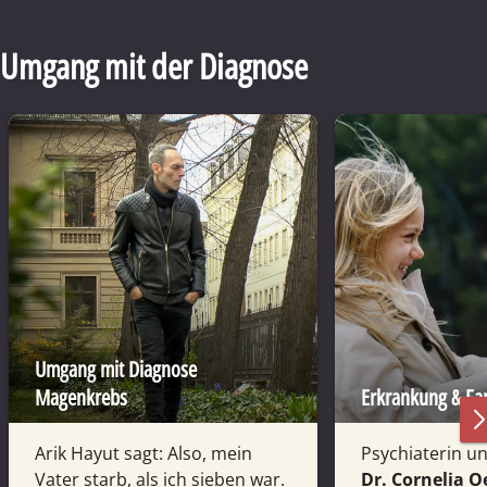
Umgang mit der Diagnose
Umgang mit Diagnose
Magenkrebs
Erkrankung & Fam
Arik Hayut sagt: Also, mein
Psychiaterin u
Vater starb, als ich sieben war.
Dr. Cornelia O