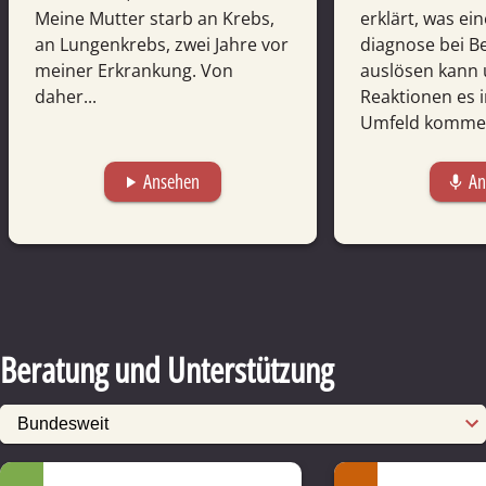
Meine Mutter starb an Krebs,
erklärt, was ei
an Lungenkrebs, zwei Jahre vor
diagnose bei B
meiner Erkrankung. Von
auslösen kann 
daher...
Reaktionen es 
Umfeld komme
Ansehen
An
play_arrow
mic
Beratung und Unterstützung