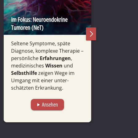
Im Fokus: Neuroendokrine
Der Angst vor d
Tumoren (NeT)
begegnen
Seltene Symptome, späte
Experten der C
Diagnose, komplexe Therapie –
Ängste vor Kre
persönliche
Erfahrungen
,
und geben Ein­
medi­zinisches
Wissen
und
onko­logi­sche
Selbst­hilfe
zeigen Wege im
strate­gien
sowi
Umgang mit einer unter­
duell ange­pas
schätzten Erkrankung.
optionen
.
Ansehen
A
play_arrow
play_arrow