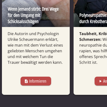
Wenn jemand stirbt: Drei Wege
für den Umgang mit
Poly­neuro­pathie
Schicksalsschlägen
durch Krebs­­the­r
Die Autorin und Psych­ologin
Taubheit, Krib
Ulrike Scheuer­mann erklärt,
Schmerzen:
Wi
wie man mit dem Verlust eines
neuro­pathie du
geliebten Menschen umgehen
ra­pien, was hi
und mit welchem Tun die
offenes Sprech
Trauer bewältigt werden kann.
Schritt ist.
Informieren
An
description
play_arrow