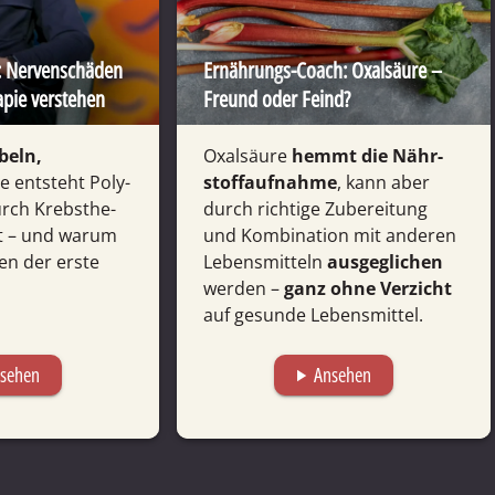
: Nerven­­schäden
Ernährungs-Coach: Oxalsäure –
a­pie verstehen
Freund oder Feind?
beln,
Oxalsäure
hemmt die Nähr­
e entsteht Poly­
stoff­auf­nahme
, kann aber
rch Krebs­the­
durch richtige Zubereitung
lft – und warum
und Kombi­nation mit anderen
en der erste
Lebens­mitteln
ausge­glichen
werden –
ganz ohne Verzicht
auf gesunde Lebensmittel.
sehen
Ansehen
play_arrow