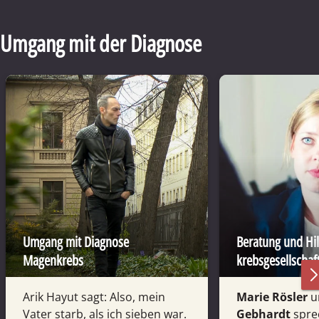
Umgang mit der Diagnose
Umgang mit Diagnose
Beratung und Hil
Magenkrebs
krebs­gesellschaf
Arik Hayut sagt: Also, mein
Marie Rösler
u
Vater starb, als ich sieben war.
Gebhardt
spre