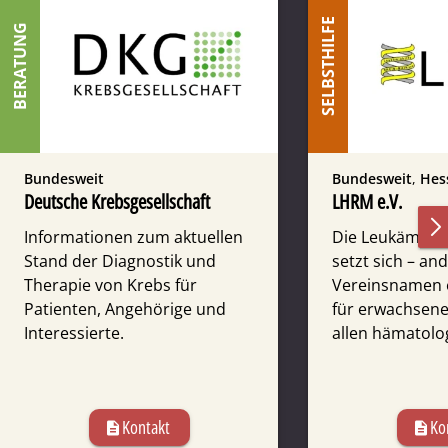
SELBSTHILFE
BERATUNG
Bundesweit
Bundesweit
,
Hes
Deutsche Krebsgesellschaft
LHRM e.V.
Informationen zum aktuellen
Die Leukämie­h
Stand der Diagnostik und
setzt sich – and
Therapie von Krebs für
Vereins­namen 
Patienten, Angehörige und
für erwach­sene
Interessierte.
allen hämato­lo
Kontakt
Ko
description
description