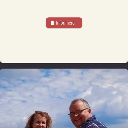
Informieren
description