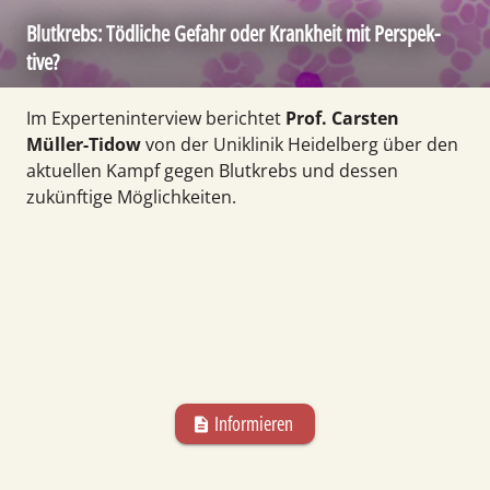
Blut­krebs: Töd­li­che Ge­fahr oder Krank­heit mit Per­spek­
tive?
Im Experten­interview berichtet
Prof. Carsten
Müller-Tidow
von der Uni­klinik Heidel­berg über den
aktuellen Kampf gegen Blut­krebs und dessen
zukünftige Möglich­keiten.
Informieren
description