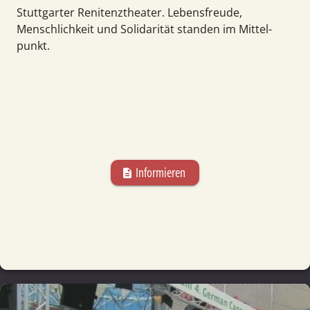
Stuttgarter Renitenz­theater. Lebens­freude,
Menschlichkeit und Solidarität standen im Mittel­
punkt.
Informieren
description