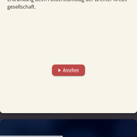
gesellschaft.
Ansehen
play_arrow