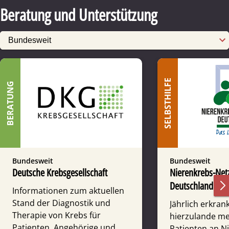
Beratung und Unterstützung
SELBSTHILFE
BERATUNG
Bundesweit
Bundesweit
Deutsche Krebsgesellschaft
Nierenkrebs-Net
Deutschland e.V.
Informationen zum aktuellen
Stand der Diagnostik und
Jährlich erkran
Therapie von Krebs für
hierzulande me
Patienten, Angehörige und
Patienten an Ni