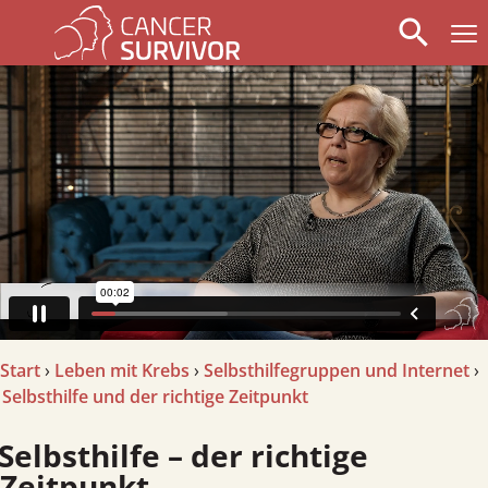
search
arrow_left
stop_circle
arrow_right
Start
›
Leben mit Krebs
›
Selbsthilfegruppen und Internet
›
Selbsthilfe und der richtige Zeitpunkt
lbsthilfe – der richtige
Zeitpunkt