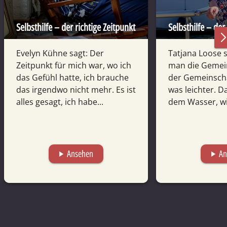
Selbsthilfe – der richtige Zeitpunkt
Selbsthilfe – der
Evelyn Kühne sagt: Der
Tatjana Loose s
Zeitpunkt für mich war, wo ich
man die Gemein
das Gefühl hatte, ich brauche
der Gemeinschaf
das irgendwo nicht mehr. Es ist
was leichter. Da
alles gesagt, ich habe...
dem Wasser, wie
Ansehen
An
play_arrow
play_arrow