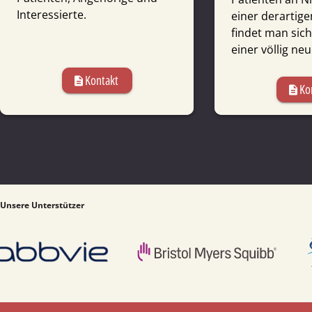
Interessierte.
einer derartig
findet man sich 
einer völlig neu
Kontakt
description
Ko
description
Unsere Unterstützer