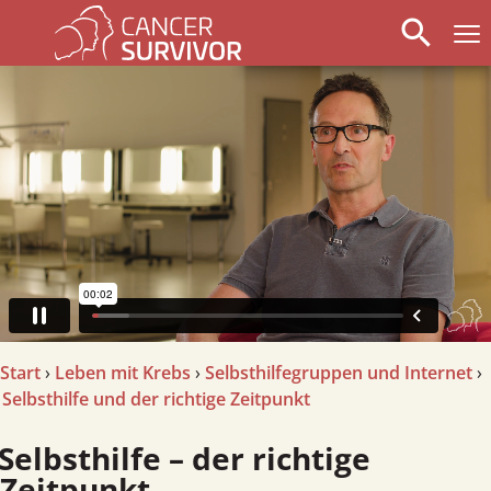
search
arrow_left
stop_circle
arrow_right
Start
›
Leben mit Krebs
›
Selbsthilfegruppen und Internet
›
Selbsthilfe und der richtige Zeitpunkt
lbsthilfe – der richtige
Zeitpunkt