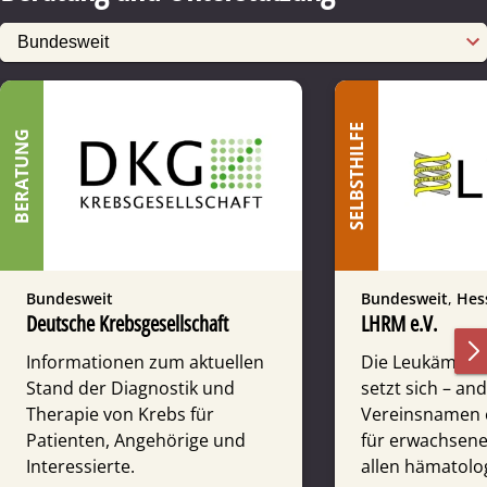
SELBSTHILFE
BERATUNG
Bundesweit
Bundesweit
,
Hes
Deutsche Krebsgesellschaft
LHRM e.V.
Informationen zum aktuellen
Die Leukämie­h
Stand der Diagnostik und
setzt sich – and
Therapie von Krebs für
Vereins­namen 
Patienten, Angehörige und
für erwach­sene
Interessierte.
allen hämato­lo