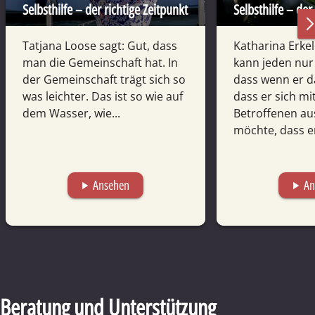
Selbsthilfe – der richtige Zeitpunkt
Selbsthilfe – der
Tatjana Loose sagt: Gut, dass
Katharina Erkel
man die Gemeinschaft hat. In
kann jeden nur
der Gemeinschaft trägt sich so
dass wenn er d
was leichter. Das ist so wie auf
dass er sich m
dem Wasser, wie...
Betroffenen a
möchte, dass er
Ansehen
An
play_arrow
play_arrow
Beratung und Unterstützung