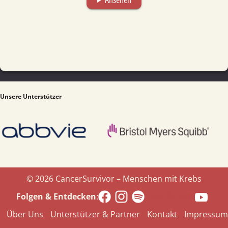
play_arrow
Unsere Unterstützer
© 2026 CancerSurvivor – Menschen mit Krebs
Spotify.com
Folgen & Entdecken
:
Über Uns
Unterstützer & Partner
Kontakt
Impressum