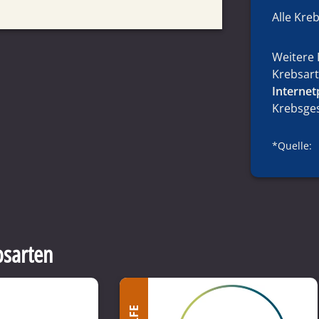
Alle Kre
Weitere 
Krebsart
Internet
Krebsges
*Quelle:
bsarten