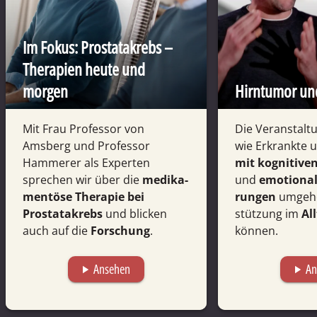
Im Fokus: Prostata­krebs –
Therapien heute und
morgen
Hirntumor un
Mit Frau Professor von
Die Veransta­lt
Amsberg und Professor
wie Erkrankte 
Hammerer als Experten
mit kognitiven
sprechen wir über die
medika­
und
emotio­na
mentöse Therapie bei
rungen
umgehe
Prostata­krebs
und blicken
stützung im
Al
auch auf die
Forschung
.
können.
Ansehen
An
play_arrow
play_arrow