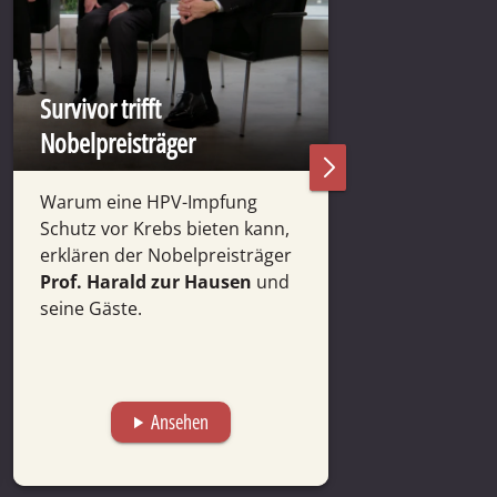
Survivor trifft
Nobelpreisträger
Im Fokus: Pro
Warum eine HPV-Impfung
Anlässlich des
Schutz vor Krebs bieten kann,
Prostata-Tags 
erklären der Nobel­preis­träger
der Ver­anstalt
Prof. Harald zur Hausen
und
Fokus" über
Mä
seine Gäste.
die
gesell­scha
nehmung
von 
Ansehen
A
play_arrow
play_arrow