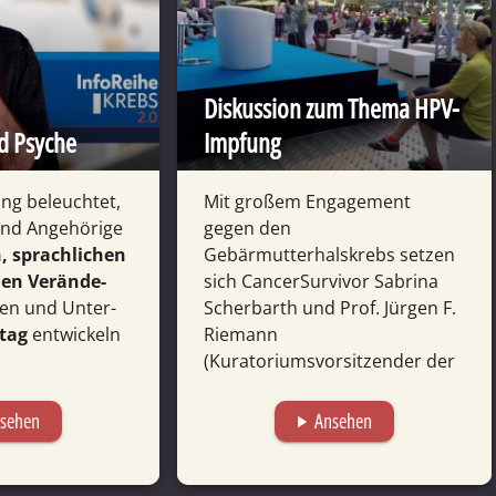
Diskussion zum Thema HPV-
d Psyche
Impfung
ung beleuchtet,
Mit großem Engagement
und Ange­hörige
gegen den
, sprach­lichen
Gebärmutterhalskrebs setzen
len Verände­
sich CancerSurvivor Sabrina
n und Unter­
Scherbarth und Prof. Jürgen F.
ltag
entwickeln
Riemann
(Kuratoriumsvorsitzender der
DKS) ein und werben für die
HPV-Impfung...
sehen
Ansehen
play_arrow