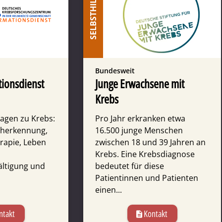
SELBSTHILFE
Bundesweit
ions­dienst
Junge Erwachsene mit
Krebs
ragen zu Krebs:
Pro Jahr erkranken etwa
üherkennung,
16.500 junge Menschen
erapie, Leben
zwischen 18 und 39 Jahren an
Krebs. Eine Krebsdiagnose
ltigung und
bedeutet für diese
Patientinnen und Patienten
einen...
ntakt
Kontakt
description