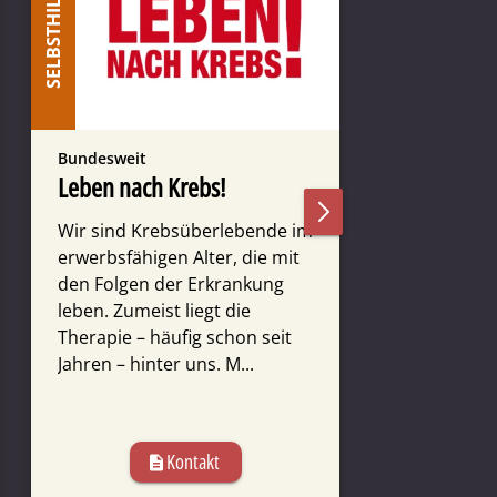
SELBSTHILFE
BERATUNG
Bundesweit
Bundesweit
Leben nach Krebs!
INKA
Wir sind Krebsüberlebende im
INKA ist ei
erwerbsfähigen Alter, die mit
Internet, ei
den Folgen der Erkrankung
offene Gem
leben. Zumeist liegt die
für Krebspa
Therapie – häufig schon seit
Familien.
Jahren – hinter uns. M...
Kontakt
description
descr