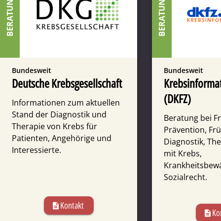
BERATUNG
BERATUNG
Bundesweit
Bundesweit
Deutsche Krebsgesellschaft
Krebsinformat
(DKFZ)
Informationen zum aktuellen
Stand der Diagnostik und
Beratung bei F
Therapie von Krebs für
Prävention, Fr
Patienten, Angehörige und
Diagnostik, Th
Interessierte.
mit Krebs,
Krankheitsbewä
Sozialrecht.
Kontakt
description
Ko
description