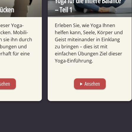
Yoga für die innere Balance
Rücken
– Teil 1
ieser Yoga-
Erleben Sie, wie Yoga Ihnen
cken. Mobili­
helfen kann, Seele, Körper und
n sie ihn durch
Geist mitein­ander in Einklang
 Übungen und
zu bringen – dies ist mit
­haft für eine
einfachen Übungen Ziel dieser
Yoga-Einführung.
sehen
Ansehen
play_arrow