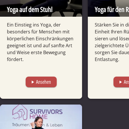
Yoga auf dem Stuhl
Yoga für den 
Ein Einstieg ins Yoga, der
Stärken Sie in d
besonders für Menschen mit
Einheit Ihren Rü
körper­lichen Ein­schrän­kungen
sieren und löse
geeig­net ist und auf sanfte Art
ziel­gerichtete
und Weise erste Bewe­gung
sorgen Sie dauer
fördert.
Ent­lastung.
Ansehen
An
play_arrow
play_arrow