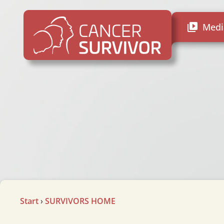
Medi
video_library
Start
›
SURVIVORS HOME