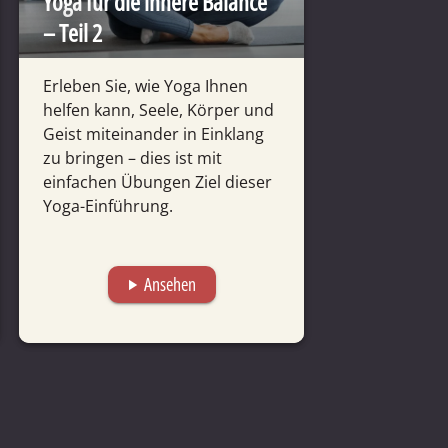
Yoga für die innere Balance
– Teil 2
Erleben Sie, wie Yoga Ihnen
helfen kann, Seele, Körper und
Geist mitein­ander in Einklang
zu bringen – dies ist mit
einfachen Übungen Ziel dieser
Yoga-Einführung.
Ansehen
play_arrow