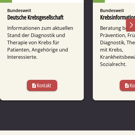
Bundesweit
Bundesweit
Deutsche Krebsgesellschaft
Krebsinformation
Informationen zum aktuellen
Beratung bei F
Stand der Diagnostik und
Prävention, Fr
Therapie von Krebs für
Diagnostik, Th
Patienten, Angehörige und
mit Krebs,
Interessierte.
Krankheitsbewä
Sozialrecht.
Kontakt
Ko
description
description