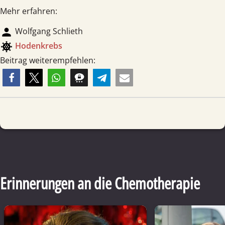
Mehr erfahren:
person
Wolfgang Schlieth
coronavirus
Hoden­krebs
Beitrag weiterempfehlen:
Erinnerungen an die Chemotherapie