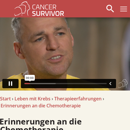
search
arrow_left
stop_circle
arrow_right
Start
›
Leben mit Krebs
›
Therapieerfahrungen
›
Erinnerungen an die Chemotherapie
rinnerungen an die
Chemotherapie