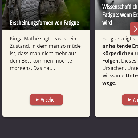
Wissen­schaft­li
Fatigue: wenn Er
Erscheinungsformen von Fatigue
wird
Kinga Mathé sagt: Das ist ein
Fatigue zeigt si
Zustand, in dem man so müde
anhaltende E
ist, dass man nicht mehr aus
körperlichen
u
dem Bett kommen möchte
Folgen
. Dieses
morgens. Das hat...
Ursachen, Unt
wirksame
Unte
wege
.
Ansehen
An
play_arrow
play_arrow