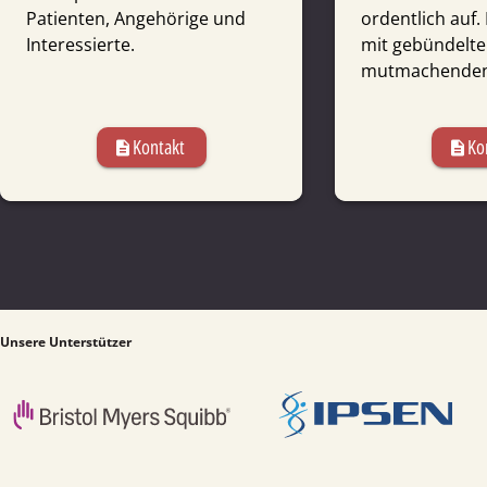
Patienten, Angehörige und
ordentlich auf. 
Interessierte.
mit gebündelt
mutmachenden 
Kontakt
Ko
description
description
Unsere Unterstützer