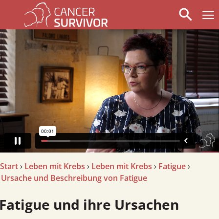
search
arrow_left
stop_circle
arrow_right
Start
›
Leben mit Krebs
›
Leben mit Krebs
›
Fatigue
›
Ursache und Beschreibung von Fatigue
Fatigue und ihre Ursachen