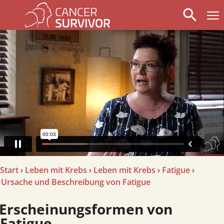
search
arrow_left
stop_circle
arrow_right
Start
›
Leben mit Krebs
›
Leben mit Krebs
›
Fatigue
›
Ursache und Beschreibung von Fatigue
scheinungsformen von
Fatigue