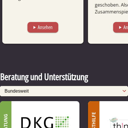
geschoben. Als
Zusammenspiel.
Ansehen
An
play_arrow
play_arrow
Beratung und Unterstützung
SELBSTHILFE
BERATUNG