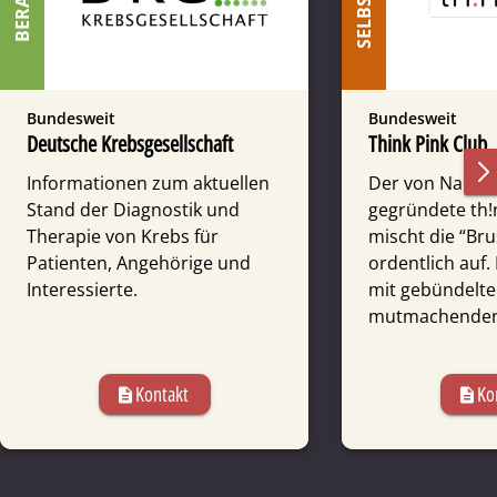
Bundesweit
Bundesweit
Deutsche Krebsgesellschaft
Think Pink Club
Informationen zum aktuellen
Der von Nadja W
Stand der Diagnostik und
gegründete th!
Therapie von Krebs für
mischt die “Br
Patienten, Angehörige und
ordentlich auf. 
Interessierte.
mit gebündelt
mutmachenden 
Kontakt
Ko
description
description