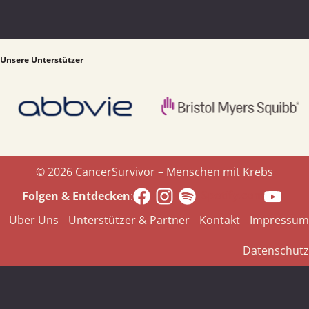
Unsere Unterstützer
© 2026 CancerSurvivor – Menschen mit Krebs
Spotify.com
Folgen & Entdecken
:
Über Uns
Unterstützer & Partner
Kontakt
Impressum
Datenschutz