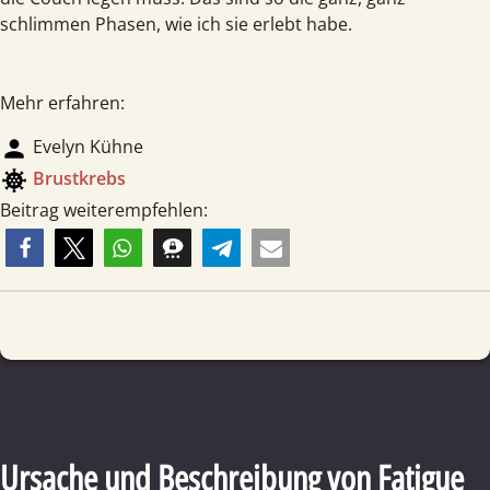
schlimmen Phasen, wie ich sie erlebt habe.
Mehr erfahren:
person
Evelyn Kühne
coronavirus
Brust­krebs
Beitrag weiterempfehlen:
Ursache und Beschreibung von Fatigue