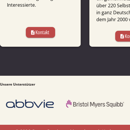
Interessierte.
über 220 Selbs
in ganz Deutsch
dem Jahr 2000 v
Kontakt
description
Ko
description
Unsere Unterstützer