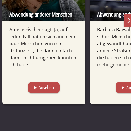
Abwendung anderer Menschen
Abwendung ande
Amelie Fischer sagt: Ja, auf
Barbara Baysal 
jeden Fall haben sich auch ein
schon Menschen
paar Menschen von mir
abgewandt habe
distanziert, die dann einfach
andere Straßen
damit nicht umgehen konnten.
die haben sich 
Ich habe...
mehr gemeldet.
Ansehen
An
play_arrow
play_arrow