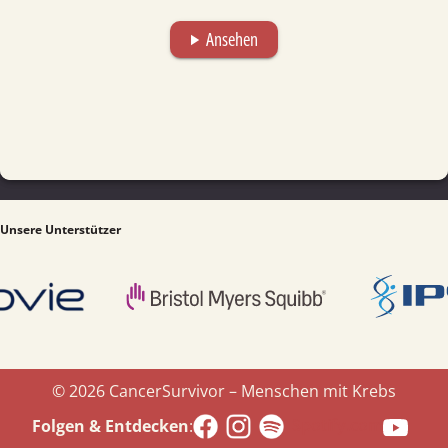
Ansehen
play_arrow
Unsere Unterstützer
© 2026 CancerSurvivor – Menschen mit Krebs
Spotify.com
Folgen & Entdecken
: