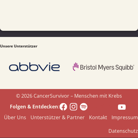
Unsere Unterstützer
© 2026 CancerSurvivor – Menschen mit Krebs
Spotify.com
Folgen & Entdecken
:
Über Uns
Unterstützer & Partner
Kontakt
Impressum
Datenschutz