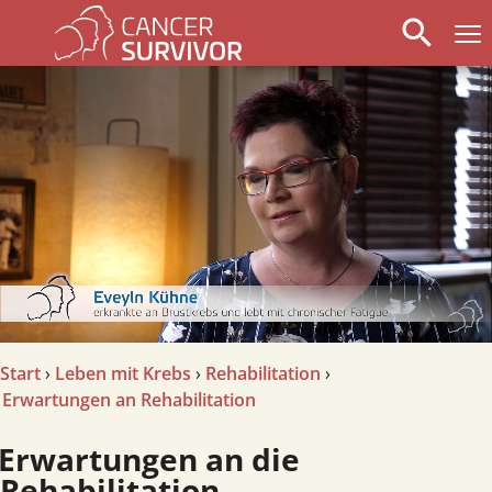
search
arrow_left
stop_circle
arrow_right
Start
›
Leben mit Krebs
›
Rehabilitation
›
Erwartungen an Rehabilitation
rwartungen an die
Rehabilitation