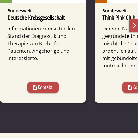
Bundesweit
Bundesweit
Deutsche Krebsgesellschaft
Think Pink Club
Informationen zum aktuellen
Der von Nadja W
Stand der Diagnostik und
gegründete th!
Therapie von Krebs für
mischt die “Br
Patienten, Angehörige und
ordentlich auf. 
Interessierte.
mit gebündelt
mutmachenden 
Kontakt
Ko
description
description