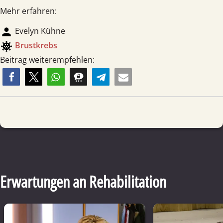
Mehr erfahren:
person
Evelyn Kühne
coronavirus
Brust­krebs
Beitrag weiterempfehlen:
Erwartungen an Rehabilitation