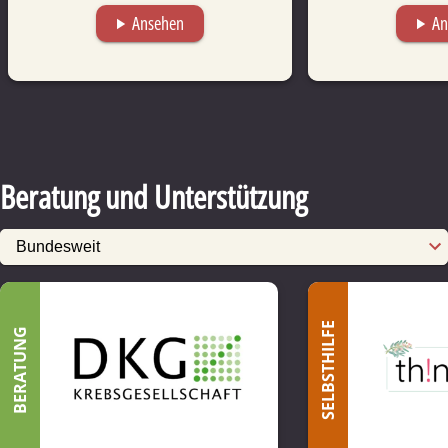
Ansehen
An
play_arrow
play_arrow
Beratung und Unterstützung
SELBSTHILFE
BERATUNG