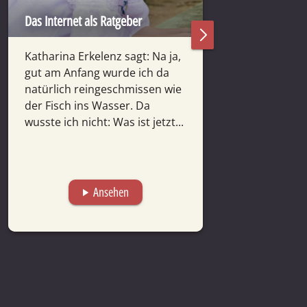
Das Internet als Ratgeber
Das Internet als
Katharina Erkelenz sagt: Na ja,
Amelie Fischer 
gut am Anfang wurde ich da
Ärzte sagen ja
natürlich reingeschmissen wie
Googlen.“ Ich 
der Fisch ins Wasser. Da
googelt trotzd
wusste ich nicht: Was ist jetzt...
das dann relat
gesagt,...
Ansehen
A
play_arrow
play_arrow