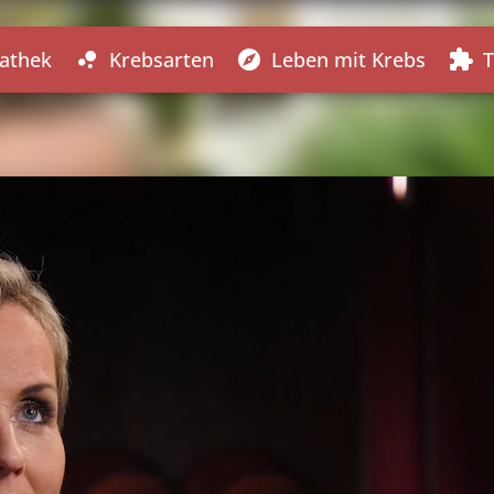
athek
Krebsarten
Leben mit Krebs
T
bubble_chart
explore
extension