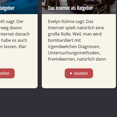
 Ratgeber
Das Internet als Ratgeber
th sagt: Der
Evelyn Kühne sagt: Das
orweg davon
Internet spielt natürlich eine
Internet danach
große Rolle. Weil, man wird
h habe es auch
bombardiert mit
n lassen. Klar
irgendwelchen Diagnosen,
Untersuchungsmethoden,
Fremdworten, natürlich dann
auch irgendwelchen Befunden,
die...
sehen
Ansehen
play_arrow