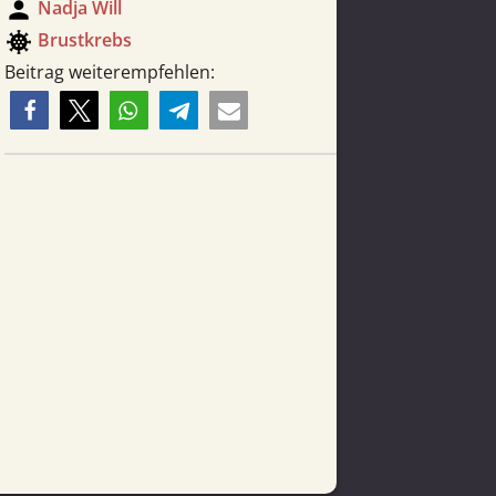
person
Nadja Will
coronavirus
Brust­krebs
Beitrag weiterempfehlen: