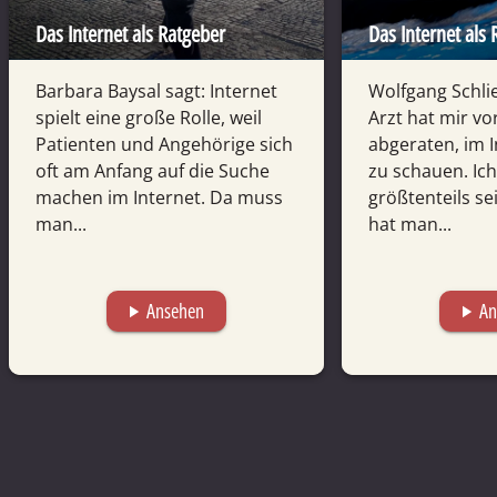
Das Internet als Ratgeber
Das Internet als
Barbara Baysal sagt: Internet
Wolfgang Schlie
spielt eine große Rolle, weil
Arzt hat mir v
Patienten und Angehörige sich
abgeraten, im 
oft am Anfang auf die Suche
zu schauen. Ic
machen im Internet. Da muss
größtenteils sei
man...
hat man...
Ansehen
An
play_arrow
play_arrow