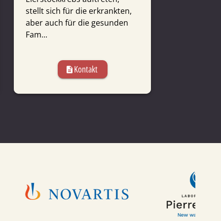
stellt sich für die erkrankten,
gegründet 
aber auch für die gesunden
von Renate 
Fam...
Medizinjourn
bet...
Kontakt
description
descr