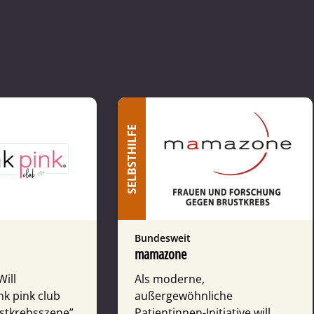
SELBSTHILFE
Bundesweit
mamazone
ill
Als moderne,
nk pink club
außergewöhnliche
ustkrebsszene”
Patientinnen-Initiative will