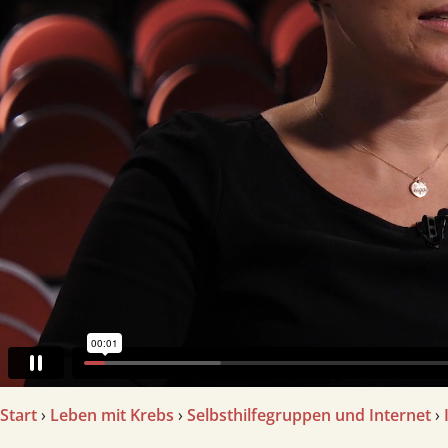
Start
›
Leben mit Krebs
›
Selbsthilfegruppen und Internet
›