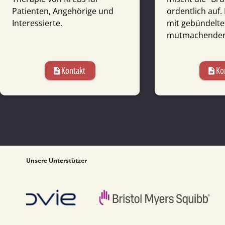
Patienten, Angehörige und
ordentlich auf. 
Interessierte.
mit gebündelt
mutmachenden 
Kontakt
Ko
description
description
Unsere Unterstützer