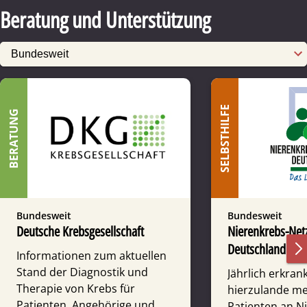
Beratung und Unterstützung
SELBSTHILFE
BERATUNG
Bundesweit
Bundesweit
Deutsche Krebsgesellschaft
Nierenkrebs-Net
Deutschland e.V.
Informationen zum aktuellen
Stand der Diagnostik und
Jährlich erkran
Therapie von Krebs für
hierzulande me
Patienten, Angehörige und
Patienten an Ni