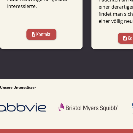
Interessierte.
einer derartig
findet man sich 
einer völlig neu
Kontakt
description
Ko
description
Unsere Unterstützer