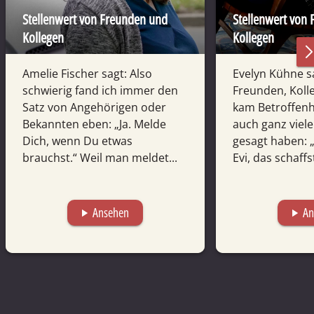
Stellenwert von Freunden und
Stellenwert von
Kollegen
Kollegen
Amelie Fischer sagt: Also
Evelyn Kühne s
schwierig fand ich immer den
Freunden, Koll
Satz von Angehörigen oder
kam Betroffenh
Bekannten eben: „Ja. Melde
auch ganz viele
Dich, wenn Du etwas
gesagt haben: 
brauchst.“ Weil man meldet...
Evi, das schaffst
Ansehen
An
play_arrow
play_arrow