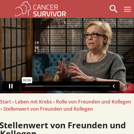
search
arrow_left
stop_circle
arrow_right
Start
›
Leben mit Krebs
›
Rolle von Freunden und Kollegen
›
Stellenwert von Freunden und Kollegen
llenwert von Freunden und
Kollegen