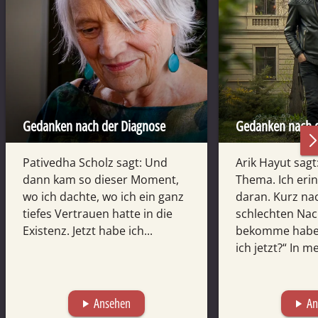
Gedanken nach der Diagnose
Gedanken nach d
Pativedha Scholz sagt: Und
Arik Hayut sagt
dann kam so dieser Moment,
Thema. Ich eri
wo ich dachte, wo ich ein ganz
daran. Kurz na
tiefes Vertrauen hatte in die
schlechten Nac
Existenz. Jetzt habe ich...
bekomme habe
ich jetzt?“ In me
Ansehen
An
play_arrow
play_arrow