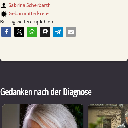
person
Sabrina Scherbarth
coronavirus
Gebärmutterkrebs
Beitrag weiterempfehlen:
Gedanken nach der Diagnose