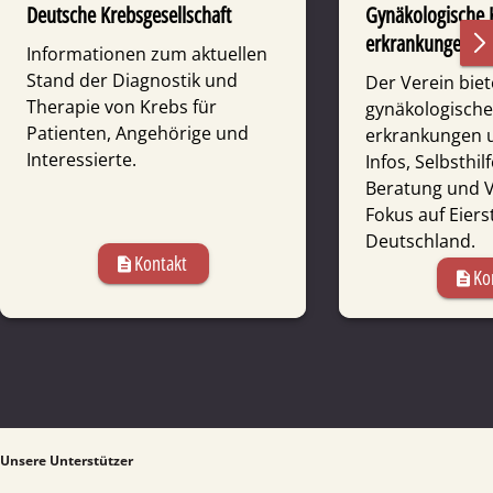
Deutsche Krebsgesellschaft
Gynäko­logische 
erkrankungen De
Informationen zum aktuellen
Stand der Diagnostik und
Der Verein biet
Therapie von Krebs für
gynäko­logisch
Patienten, Angehörige und
erkrankungen 
Interessierte.
Infos, Selbst­hi
Beratung und V
Fokus auf Eierst
Deutschland.
Kontakt
description
Ko
description
Unsere Unterstützer