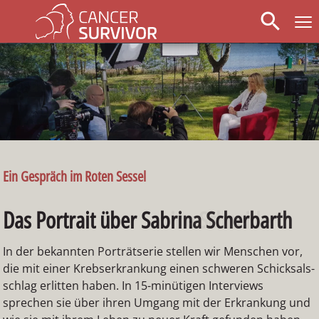
search
Ein Gespräch im Roten Sessel
Ein Gespräch im Roten Sessel
Das Portrait über Sabrina Scherbarth
Das Portrait über Sabine Schneider
In der bekannten Porträt­serie stellen wir Menschen vor,
In der bekannten Porträt­serie stellen wir Menschen vor,
die mit einer Krebs­er­kran­kung einen schwe­ren Schick­sals­
die mit einer Krebs­er­kran­kung einen schwe­ren Schick­sals­
schlag erlitten haben. In 15-minütigen Inter­views
schlag erlitten haben. In 15-minütigen Inter­views
sprechen sie über ihren Umgang mit der Erkran­kung und
sprechen sie über ihren Umgang mit der Erkran­kung und