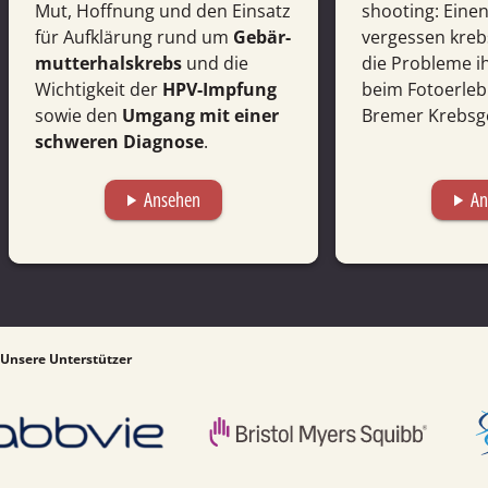
Mut, Hoffnung und den Einsatz
shooting: Einen
für Auf­klärung rund um
Gebär­
vergessen kreb
mutter­hals­krebs
und die
die Probleme i
Wichtig­keit der
HPV-Impfung
beim Foto­erleb
sowie den
Umgang mit einer
Bremer Krebs­ge
schweren Diagnose
.
Ansehen
An
play_arrow
play_arrow
Unsere Unterstützer