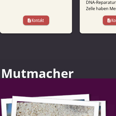
DNA-Reparatur
Zelle haben Me
Kontakt
Ko
description
description
Mutmacher