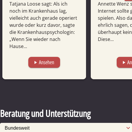
Tatjana Loose sagt: Als ich
Annette Wenz s
noch im Krankenhaus lag,
Internet sollte 
vielleicht auch gerade operiert
spielen. Also d
wurde oder kurz davor, sagte
ehrlich sagen, 
die Krankenhauspsychologin:
überhaupt kein
„Wenn Sie wieder nach
Diese...
Hause...
Ansehen
An
play_arrow
play_arrow
Beratung und Unterstützung