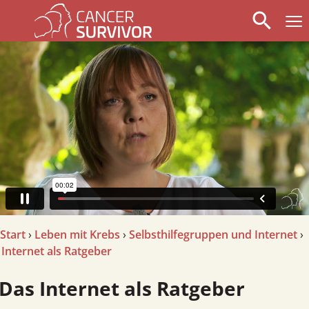
search
arrow_left
stop_circle
arrow_right
Start
›
Leben mit Krebs
›
Selbsthilfegruppen und Internet
›
Internet als Ratgeber
Das Internet als Ratgeber