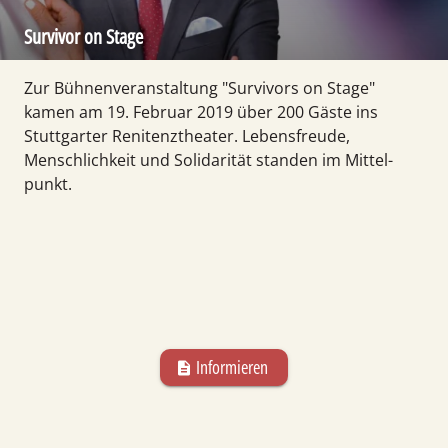
Survivor on Stage
Zur Bühnen­veranstaltung "Survivors on Stage"
kamen am 19. Februar 2019 über 200 Gäste ins
Stuttgarter Renitenz­theater. Lebens­freude,
Menschlichkeit und Solidarität standen im Mittel­
punkt.
Informieren
description