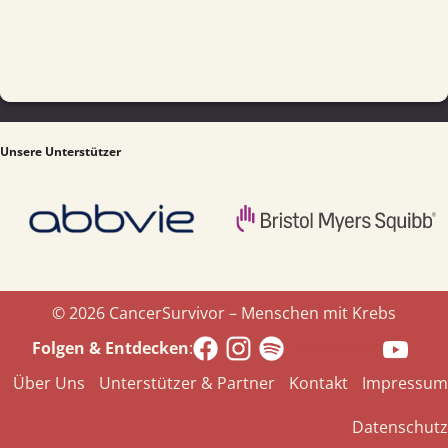
Unsere Unterstützer
© 2026 CancerSurvivor – Menschen mit Krebs
Spotify.com
Folgen & Entdecken
:
Über Uns
Unterstützer & Partner
Kontakt
Impressum
Datenschutz