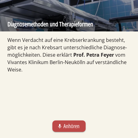
Diagnose­methoden und Therapie­formen
Wenn Verdacht auf eine Krebs­erkrankung besteht,
gibt es je nach Krebsart unter­schied­liche Diag­nose­
möglich­keiten. Diese erklärt
Prof. Petra Feyer
vom
Vivantes Klinikum Berlin-Neu­kölln auf verständ­liche
Weise.
Anhören
mic