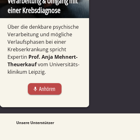
Verarbeitung & Umgang mit
einer Krebs­diagnose
Über die denkbare psychische
Verarbeitung und mögliche
Verlaufs­phasen bei einer
Krebs­erkrankung spricht
Expertin
Prof. Anja Mehnert-
Theuer­kauf
vom Universitäts­
klini­kum Leipzig.
Anhören
mic
Unsere Unterstützer