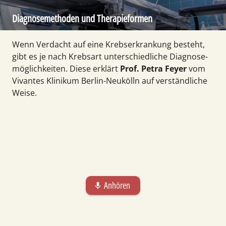
Diagnose­methoden und Therapie­formen
Wenn Verdacht auf eine Krebs­erkrankung besteht,
gibt es je nach Krebsart unter­schied­liche Diag­nose­
möglich­keiten. Diese erklärt
Prof. Petra Feyer
vom
Vivantes Klinikum Berlin-Neu­kölln auf verständ­liche
Weise.
Anhören
mic