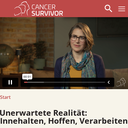
search
arrow_left
stop_circle
arrow_right
Start
nerwartete Realität:
Innehalten, Hoffen, Verarbeiten