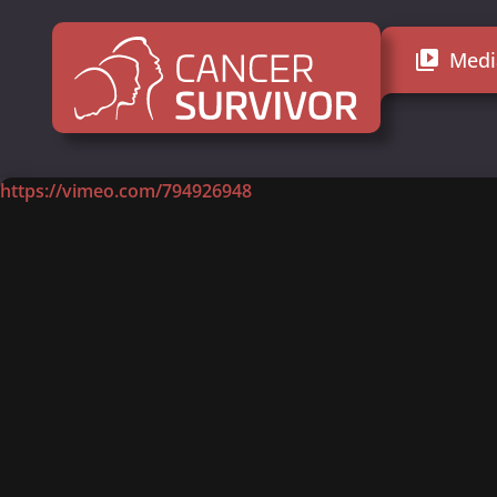
Medi
video_library
https://vimeo.com/794926948