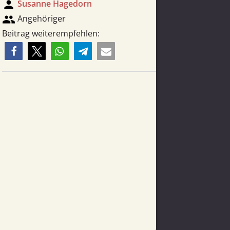
person
Susanne Hagedorn
group
Angehöriger
Beitrag weiterempfehlen: