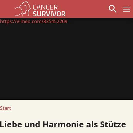
search
arrow_left
stop_circle
arrow_right
https://vimeo.com/835452209
Start
Liebe und Harmonie als Stütze