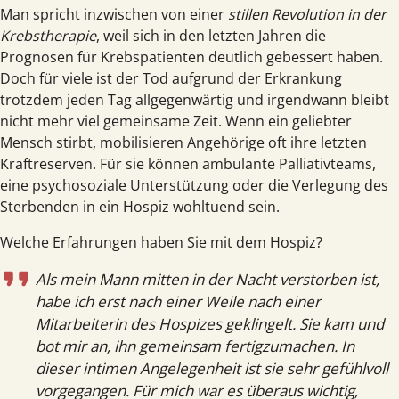
Man spricht inzwischen von einer
stillen Revolution in der
Krebst­herapie
, weil sich in den letzten Jahren die
Prognosen für Krebs­patienten deutlich gebessert haben.
Doch für viele ist der Tod aufgrund der Erkrankung
trotzdem jeden Tag allgegen­wärtig und irgend­wann bleibt
nicht mehr viel gemein­same Zeit. Wenn ein geliebter
Mensch stirbt, mobilisieren Angehörige oft ihre letzten
Kraft­reserven. Für sie können ambulante Palliativ­teams,
eine psycho­soziale Unter­stützung oder die Verlegung des
Sterbenden in ein Hospiz wohltuend sein.
Welche Erfahrungen haben Sie mit dem Hospiz?
Als mein Mann mitten in der Nacht verstorben ist,
habe ich erst nach einer Weile nach einer
Mitarbeiterin des Hospizes geklingelt. Sie kam und
bot mir an, ihn gemeinsam fertigzumachen. In
dieser intimen Angelegenheit ist sie sehr gefühlvoll
vorgegangen. Für mich war es überaus wichtig,