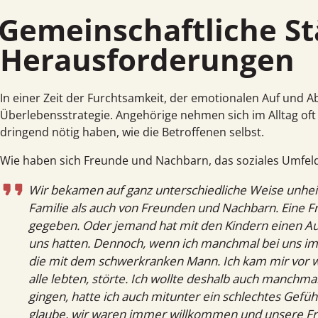
meinschaftliche Stärke bei
Herausforderungen
In einer Zeit der Furcht­samkeit, der emotionalen Auf und A
Über­lebens­strategie. Angehörige nehmen sich im Alltag o
dringend nötig haben, wie die Betroffenen selbst.
Wie haben sich Freunde und Nachbarn, das soziales Umfeld
Wir bekamen auf ganz unterschiedliche Weise unheim
Familie als auch von Freunden und Nachbarn. Eine Fre
gegeben. Oder jemand hat mit den Kindern einen Aus
uns hatten. Dennoch, wenn ich manchmal bei uns im 
die mit dem schwerkranken Mann. Ich kam mir vor wie
alle lebten, störte. Ich wollte deshalb auch manchm
gingen, hatte ich auch mitunter ein schlechtes Gefüh
glaube, wir waren immer willkommen und unsere Fre