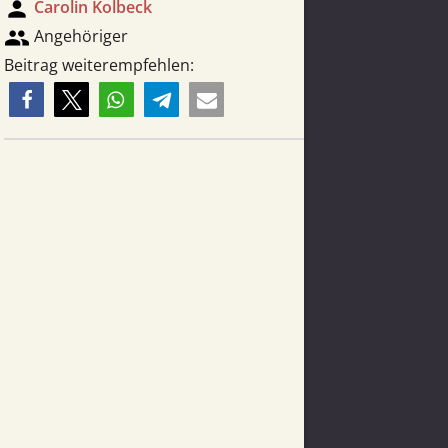
person
Carolin Kolbeck
group
Angehöriger
Beitrag weiterempfehlen: