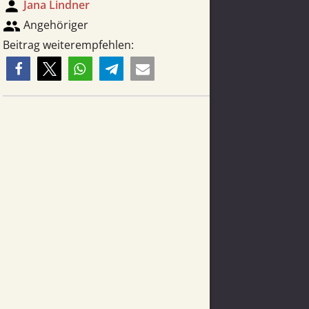
person
Jana Lindner
group
Angehöriger
Beitrag weiterempfehlen: