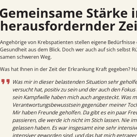
emeinsame Stärke in
herausfordernder Zei
Angehörige von Krebs­patienten stellen eigene Bedürf­nisse 
Gesund­heit aus dem Blick. Doch wer auch auf sich selbst R
samen schweren Weg.
Was hat Ihnen in der Zeit der Erkrankung Kraft gegeben? 
Was mir in dieser belastenden Situation sehr geholf
versucht hat, positiv zu sein und der auch den Fokus
sein Kampfwille haben mich auch angesteckt. Was mir
Verantwortungsbewusstsein gegenüber meiner Tochte
Mir haben Freunde geholfen. Da gibt es ein paar Fre
passieren, die werde ich nicht im Stich lassen. Nie im
gelassen haben. Es war insgesamt eine sehr intensi
intensiver geworden sind, und das hat mich getragen