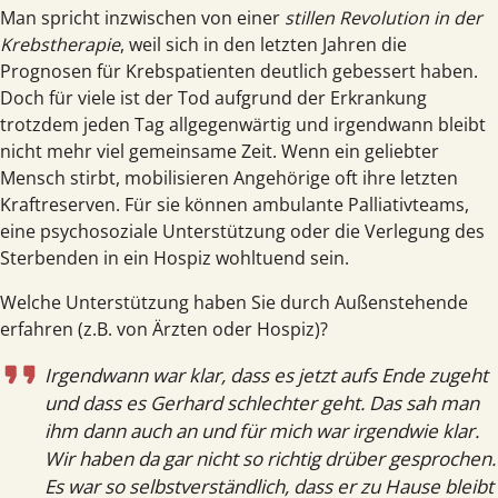
Man spricht inzwischen von einer
stillen Revolution in der
Krebst­herapie
, weil sich in den letzten Jahren die
Prognosen für Krebs­patienten deutlich gebessert haben.
Doch für viele ist der Tod aufgrund der Erkrankung
trotzdem jeden Tag allgegen­wärtig und irgend­wann bleibt
nicht mehr viel gemein­same Zeit. Wenn ein geliebter
Mensch stirbt, mobilisieren Angehörige oft ihre letzten
Kraft­reserven. Für sie können ambulante Palliativ­teams,
eine psycho­soziale Unter­stützung oder die Verlegung des
Sterbenden in ein Hospiz wohltuend sein.
Welche Unterstützung haben Sie durch Außen­stehende
erfahren (z.B. von Ärzten oder Hospiz)?
Irgendwann war klar, dass es jetzt aufs Ende zugeht
und dass es Gerhard schlechter geht. Das sah man
ihm dann auch an und für mich war irgendwie klar.
Wir haben da gar nicht so richtig drüber gesprochen.
Es war so selbstverständlich, dass er zu Hause bleibt