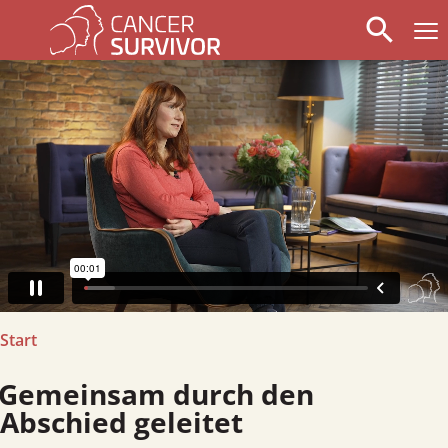
search
arrow_left
stop_circle
arrow_right
Start
emeinsam durch den
Abschied geleitet