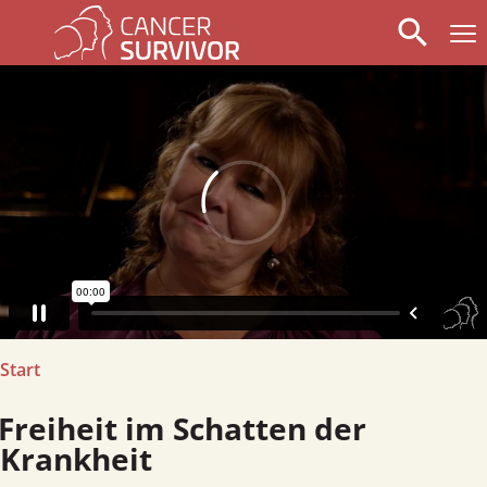
search
arrow_left
stop_circle
arrow_right
Start
eiheit im Schatten der
Krankheit