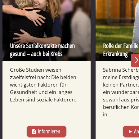
Unsere Sozialkontakte machen
Rolle der Famili
gesund – auch bei Krebs
Erkrankung
Große Studien weisen
Sabrina Scherba
zweifelsfrei nach: Die beiden
meine Erstdiag
wichtigsten Faktoren für
keinen Partner,
Gesundheit und ein langes
ein wunderbar
Leben sind soziale Faktoren.
sowohl aus pri
beruflichen Kon
in...
Informieren
An
description
play_arrow