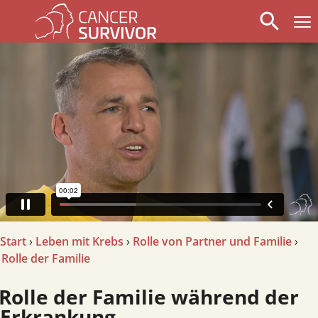
search
arrow_left
stop_circle
arrow_right
Start
›
Leben mit Krebs
›
Rolle von Partner und Familie
›
Rolle der Familie
lle der Familie während der
Erkrankung