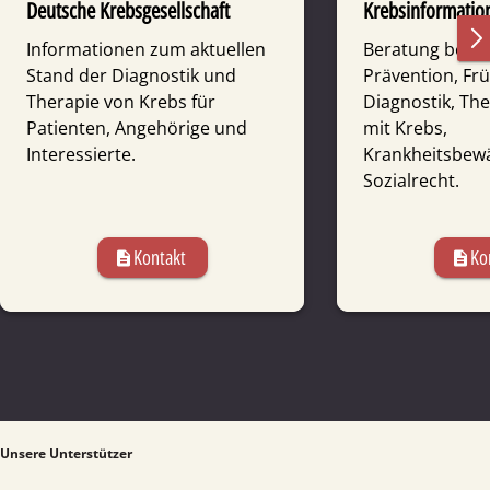
Deutsche Krebsgesellschaft
Krebsinformation
Informationen zum aktuellen
Beratung bei F
Stand der Diagnostik und
Prävention, Fr
Therapie von Krebs für
Diagnostik, Th
Patienten, Angehörige und
mit Krebs,
Interessierte.
Krankheitsbewä
Sozialrecht.
Kontakt
Ko
description
description
Unsere Unterstützer