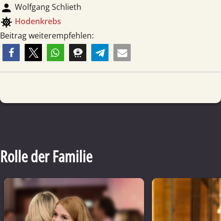
person
Wolfgang Schlieth
coronavirus
Hoden­krebs
Beitrag weiterempfehlen:
Rolle der Familie