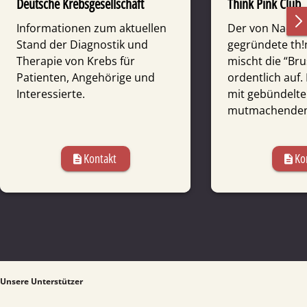
Deutsche Krebsgesellschaft
Think Pink Club
Informationen zum aktuellen
Der von Nadja W
Stand der Diagnostik und
gegründete th!
Therapie von Krebs für
mischt die “Br
Patienten, Angehörige und
ordentlich auf. 
Interessierte.
mit gebündelt
mutmachenden 
Kontakt
Ko
description
description
Unsere Unterstützer