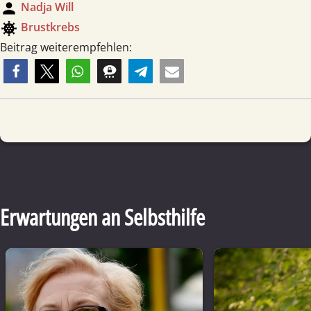
person
Nadja Will
coronavirus
Brust­krebs
Beitrag weiterempfehlen:
Erwartungen an Selbsthilfe