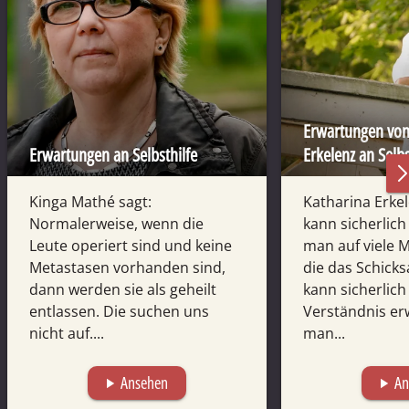
Erwartungen von
Erwartungen an Selbsthilfe
Erkelenz an Selbs
Kinga Mathé sagt:
Katharina Erke
Normalerweise, wenn die
kann sicherlich
Leute operiert sind und keine
man auf viele 
Metastasen vorhanden sind,
die das Schicks
dann werden sie als geheilt
kann sicherlich 
entlassen. Die suchen uns
Verständnis er
nicht auf....
man...
Ansehen
An
play_arrow
play_arrow