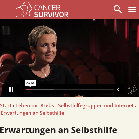
search
arrow_left
stop_circle
arrow_right
Start
›
Leben mit Krebs
›
Selbsthilfegruppen und Internet
›
Erwartungen an Selbsthilfe
Erwartungen an Selbsthilfe