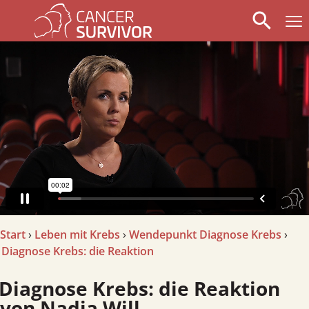
search
arrow_left
stop_circle
arrow_right
Start
›
Leben mit Krebs
›
Wendepunkt Diagnose Krebs
›
Diagnose Krebs: die Reaktion
agnose Krebs: die Reaktion
von Nadja Will