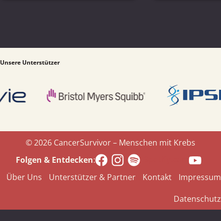
Unsere Unterstützer
© 2026 CancerSurvivor – Menschen mit Krebs
Spotify.com
Folgen & Entdecken
:
Über Uns
Unterstützer & Partner
Kontakt
Impressum
Datenschutz