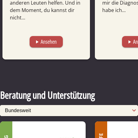
anderen Leuten helfen. Und in
mir die Diagno
dem Moment, du kannst dir
habe ich...
nicht...
Ansehen
An
play_arrow
play_arrow
Beratung und Unterstützung