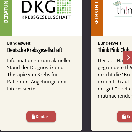
SELBSTHILFE
BERATUNG
Bundesweit
Bundesweit
Deutsche Krebsgesellschaft
Think Pink Club
Informationen zum aktuellen
Der von Nadja W
Stand der Diagnostik und
gegründete th!
Therapie von Krebs für
mischt die “Br
Patienten, Angehörige und
ordentlich auf. 
Interessierte.
mit gebündelt
mutmachenden 
Kontakt
Ko
description
description