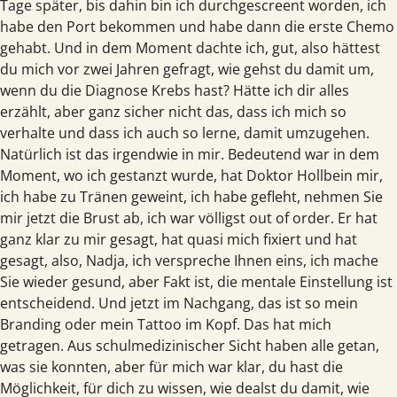
Tage später, bis dahin bin ich durchgescreent worden, ich
habe den Port bekommen und habe dann die erste Chemo
gehabt. Und in dem Moment dachte ich, gut, also hättest
du mich vor zwei Jahren gefragt, wie gehst du damit um,
wenn du die Diagnose Krebs hast? Hätte ich dir alles
erzählt, aber ganz sicher nicht das, dass ich mich so
verhalte und dass ich auch so lerne, damit umzugehen.
Natürlich ist das irgendwie in mir. Bedeutend war in dem
Moment, wo ich gestanzt wurde, hat Doktor Hollbein mir,
ich habe zu Tränen geweint, ich habe gefleht, nehmen Sie
mir jetzt die Brust ab, ich war völligst out of order. Er hat
ganz klar zu mir gesagt, hat quasi mich fixiert und hat
gesagt, also, Nadja, ich verspreche Ihnen eins, ich mache
Sie wieder gesund, aber Fakt ist, die mentale Einstellung ist
entscheidend. Und jetzt im Nachgang, das ist so mein
Branding oder mein Tattoo im Kopf. Das hat mich
getragen. Aus schulmedizinischer Sicht haben alle getan,
was sie konnten, aber für mich war klar, du hast die
Möglichkeit, für dich zu wissen, wie dealst du damit, wie