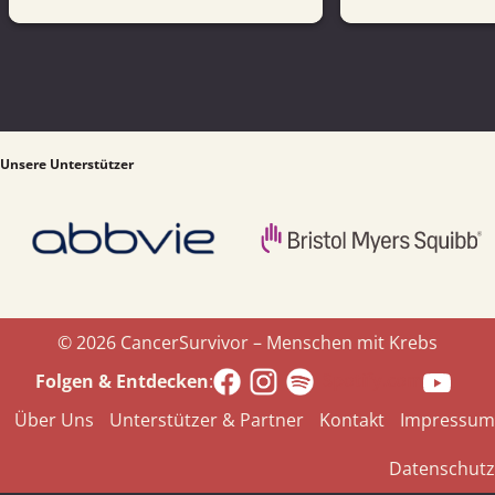
Unsere Unterstützer
© 2026 CancerSurvivor – Menschen mit Krebs
Spotify.com
Folgen & Entdecken
:
Über Uns
Unterstützer & Partner
Kontakt
Impressum
Datenschutz