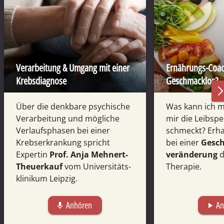
Verarbeitung & Umgang mit einer
Ernährungs-Coac
Krebs­diagnose
Geschmacklos?
Über die denkbare psychische
Was kann ich 
Verarbeitung und mögliche
mir die Leib­sp
Verlaufs­phasen bei einer
schmeckt? Erha
Krebs­erkrankung spricht
bei einer
Gesc
Expertin
Prof. Anja Mehnert-
veränderung
d
Theuer­kauf
vom Universitäts­
Therapie.
klini­kum Leipzig.
Anhören
An
mic
play_arrow