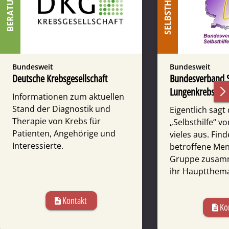
SELBSTHILFE
BERATUNG
Bundesweit
Bundesweit
Deutsche Krebsgesellschaft
Bundesverband S
Lungenkrebs
Informationen zum aktuellen
Stand der Diagnostik und
Eigentlich sagt
Therapie von Krebs für
„Selbsthilfe“ v
Patienten, Angehörige und
vieles aus. Fin
Interessierte.
betroffene Men
Gruppe zusam
ihr Hauptthema,
Kontakt
description
Ko
description