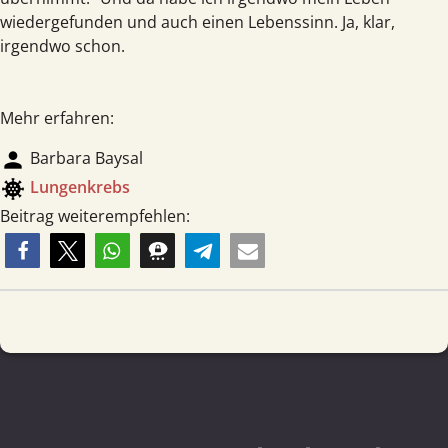
wiedergefunden und auch einen Lebenssinn. Ja, klar,
irgendwo schon.
Mehr erfahren:
person
Barbara Baysal
coronavirus
Lungen­krebs
Beitrag weiterempfehlen: