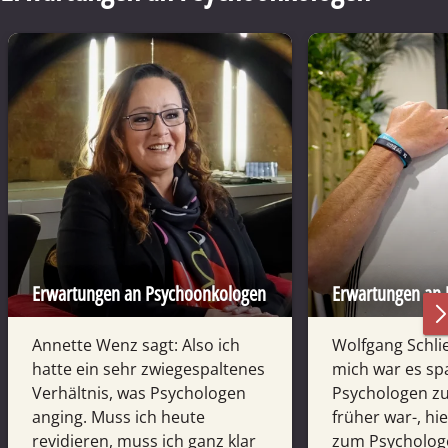
Erwartungen an Psychoonkologen
Erwartungen an
Annette Wenz sagt: Also ich
Wolfgang Schlie
hatte ein sehr zwiegespaltenes
mich war es s
Verhältnis, was Psychologen
Psychologen zu
anging. Muss ich heute
früher war-, hi
revidieren, muss ich ganz klar
zum Psychologe