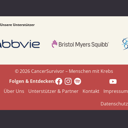
Unsere Unterstützer
© 2026 CancerSurvivor – Menschen mit Krebs
Spotify.com
Folgen & Entdecken
:
Über Uns
Unterstützer & Partner
Kontakt
Impressum
Datenschutz