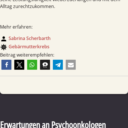
Alltag zurechtzukommen.
Mehr erfahren:
person
Sabrina Scherbarth
coronavirus
Gebärmutterkrebs
Beitrag weiterempfehlen:
Erwartungen an Psychoonkologen