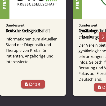
Bundesweit
Bundesweit
Deutsche Krebsgesellschaft
Gynäko­logische 
erkrankungen De
Informationen zum aktuellen
Stand der Diagnostik und
Der Verein biet
Therapie von Krebs für
gynäko­logisch
Patienten, Angehörige und
erkrankungen 
Interessierte.
Infos, Selbst­hi
Beratung und V
Fokus auf Eierst
Deutschland.
Kontakt
description
Ko
description