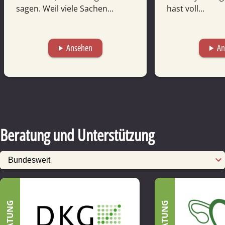
sagen. Weil viele Sachen...
hast voll...
Ansehen
An
play_arrow
play_arrow
Beratung und Unterstützung
BERATUNG
BERATUNG