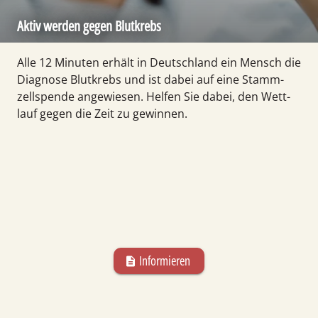
Aktiv werden gegen Blutkrebs
Alle 12 Minuten erhält in Deutsch­land ein Mensch die
Diagnose Blut­krebs und ist dabei auf eine Stamm­
zell­spende angewiesen. Helfen Sie dabei, den Wett­
lauf gegen die Zeit zu gewinnen.
Informieren
description